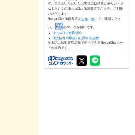
す。ご入会いただいたお客様には特典が盛りだくさ
ん！お近くのHonyaClub加盟書店でご入会、ご利用
いただけます。
Honya Club加盟書店は
にてご確認くださ
店舗一覧
い。
のマークが目印です。
HonyaClub会員規約
個人情報の取扱いに関する規程
※上記は加盟書店店頭で使用できるHonyaClubカー
ドの規約です。