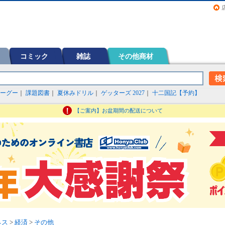
画（コミック）など在庫も充実
コミック
雑誌
その他商材
ーグー
｜
課題図書
｜
夏休みドリル
｜
ゲッターズ 2027
｜
十二国記【予約】
【ご案内】お盆期間の配送について
ネス
>
経済
>
その他