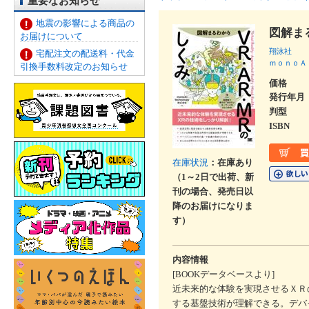
重要なお知らせ
地震の影響による商品の
図解ま
お届けについて
翔泳社
宅配注文の配送料・代金
ｍｏｎｏＡ
引換手数料改定のお知らせ
価格
発行年月
判型
ISBN
在庫状況
：在庫あり
（1～2日で出荷、新
刊の場合、発売日以
降のお届けになりま
す）
内容情報
[BOOKデータベースより]
近未来的な体験を実現させるＸＲ
する基盤技術が理解できる。デバ