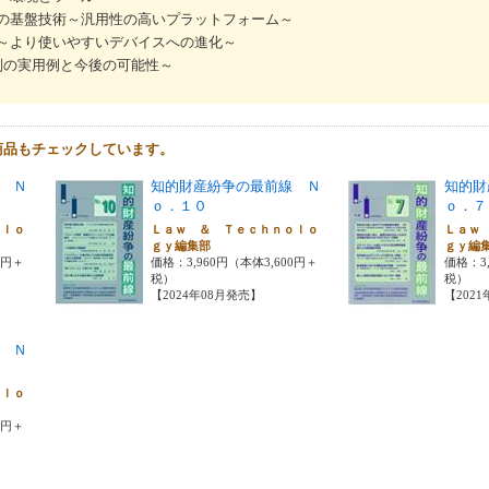
発の基盤技術～汎用性の高いプラットフォーム～
徴～より使いやすいデバイスへの進化～
別の実用例と今後の可能性～
商品もチェックしています。
 Ｎ
知的財産紛争の最前線 Ｎ
知的財
ｏ．１０
ｏ．７
ｏｌｏ
Ｌａｗ ＆ Ｔｅｃｈｎｏｌｏ
Ｌａｗ
ｇｙ編集部
ｇｙ編
0円＋
価格：3,960円（本体3,600円＋
価格：3,
税）
税）
【2024年08月発売】
【202
 Ｎ
ｏｌｏ
0円＋