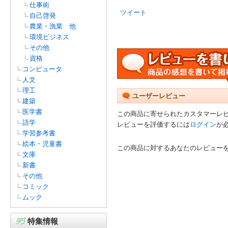
仕事術
ツイート
自己啓発
農業・漁業 他
環境ビジネス
その他
資格
コンピュータ
人文
理工
ユーザーレビュー
建築
医学書
この商品に寄せられたカスタマーレ
語学
レビューを評価するには
ログイン
が
学習参考書
絵本・児童書
この商品に対するあなたのレビュー
文庫
新書
その他
コミック
ムック
特集情報