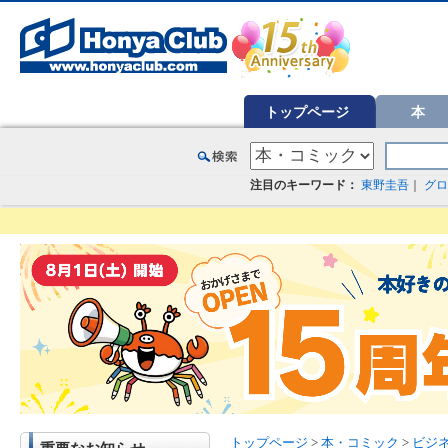
オンライン書店【ホンヤクラブ】はお好きな本屋での受け取りで送料無料！新刊予約・通販も。本（書籍）、雑誌、漫
トップページ
本
注目のキーワード：
東野圭吾
｜
グロ
トップページ
>
本・コミック
>
ビジ