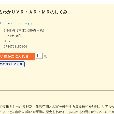
るわかりＶＲ・ＡＲ・ＭＲのしくみ
Ｉ ｔｅｃｈｎｏｌｏｇｙ
1,848円（本体1,680円＋税）
2024年10月
Ａ５
9784798185804
点
の技術をしっかり解剖！仮想空間と現実を融合する最新技術を解説。リアル
イスごとの特性の違いや変遷の歴史もわかる。あらゆる分野のビジネスに生