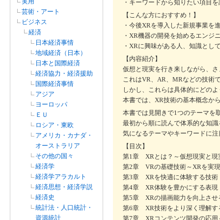
実用
・キーワードから知りたい項目を
芸術・アート
【こんな方におすすめ！】
ビジネス
・今後XRを導入した新規事業を
経済
・XR機器の開発を始めるエンジ
日本経済事情
・XRに興味がある人、知識とし
地域経済（日本）
【内容紹介】
日本と国際経済
仮想と現実を行き来しながら、さ
経済協力・経済援助
これはVR、AR、MRなどの技術
国際経済事情
しかし、これらは具体的にどのよ
アジア
本書では、XR技術の基本概念か
ヨーロッパ
本書では見開きで1つのテーマを
ＥＵ
最初から順に読んで体系的な知識
ロシア・東欧
気になるテーマやキーワードに注
アメリカ・カナダ・
オーストラリア
【目次】
その他の国々
第1章 XRとは？～仮想現実と
経済学
第2章 VRの基礎技術～XRを実
経済学アラカルト
第3章 XRを快適に体験する技術
経済思想・経済学説
第4章 XR体験を豊かにする表
経済史
第5章 XRの描画能力を向上さ
統計法・人口統計・
第6章 XR技術をより深く理解す
資源統計
第7章 XRコンテンツ開発の応