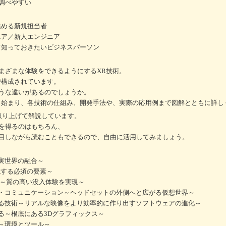
調べやすい
進める新規担当者
ニア／新人エンジニア
て知っておきたいビジネスパーソン
まざまな体験をできるようにするXR技術。
で構成されています。
うな違いがあるのでしょうか。
ら始まり、各技術の仕組み、開発手法や、実際の応用例まで図解とともに詳し
取り上げて解説しています。
を得るのはもちろん、
目しながら読むこともできるので、自由に活用してみましょう。
現実世界の融合～
現する必須の要素～
 ～質の高い没入体験を実現～
現・コミュニケーション～ヘッドセットの外側へと広がる仮想世界～
せる技術～リアルな映像をより効率的に作り出すソフトウェアの進化～
る～根底にある3Dグラフィックス～
用～環境とツール～