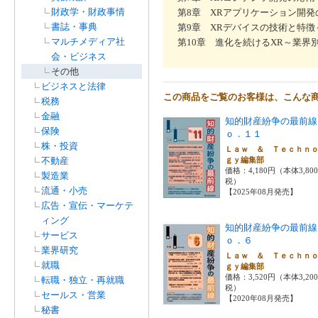
財政学・財政事情
第8章 XRアプリケーション開
書誌・事典
第9章 XRデバイスの技術と特
マルチメディア社
第10章 進化を続けるXR～業界
会・ビジネス
その他
ビジネスと法律
この商品をご覧のお客様は、こんな
税務
金融
知的財産紛争の最前線
保険
ｏ．１１
株・投資
Ｌａｗ ＆ Ｔｅｃｈｎ
不動産
ｇｙ編集部
価格：4,180円（本体3,80
製造業
税）
流通・小売
【2025年08月発売】
広告・宣伝・マーケテ
ィング
知的財産紛争の最前線
サービス
ｏ．６
業界研究
Ｌａｗ ＆ Ｔｅｃｈｎ
就職
ｇｙ編集部
価格：3,520円（本体3,20
転職・独立・再就職
税）
セールス・営業
【2020年08月発売】
秘書