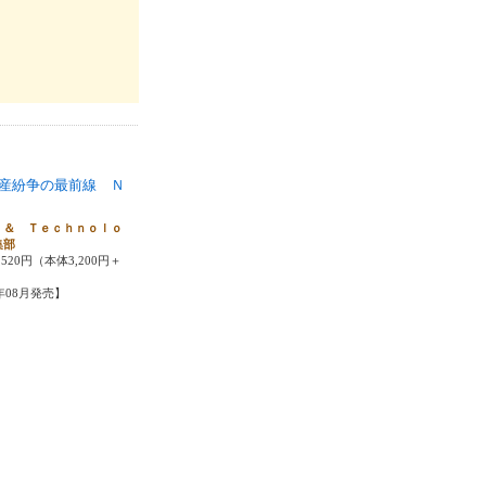
産紛争の最前線 Ｎ
 ＆ Ｔｅｃｈｎｏｌｏ
集部
520円（本体3,200円＋
1年08月発売】