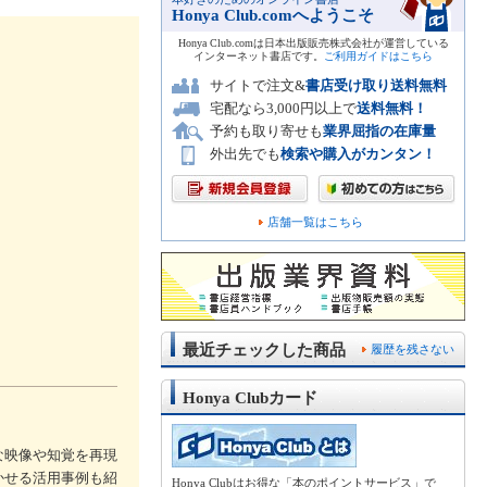
Honya Club.comへようこそ
Honya Club.comは日本出版販売株式会社が運営している
インターネット書店です。
ご利用ガイドはこちら
サイトで注文&
書店受け取り送料無料
宅配なら3,000円以上で
送料無料！
予約も取り寄せも
業界屈指の在庫量
外出先でも
検索や購入がカンタン！
店舗一覧はこちら
最近チェックした商品
履歴を残さない
Honya Clubカード
な映像や知覚を再現
かせる活用事例も紹
Honya Clubはお得な「本のポイントサービス」で