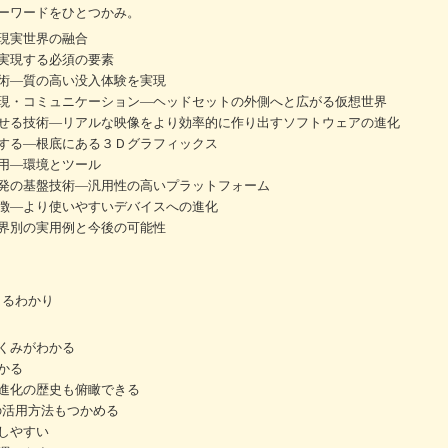
ーワードをひとつかみ。
現実世界の融合
実現する必須の要素
術―質の高い没入体験を実現
現・コミュニケーション―ヘッドセットの外側へと広がる仮想世界
せる技術―リアルな映像をより効率的に作り出すソフトウェアの進化
する―根底にある３Ｄグラフィックス
用―環境とツール
発の基盤技術―汎用性の高いプラットフォーム
徴―より使いやすいデバイスへの進化
界別の実用例と今後の可能性
まるわかり
くみがわかる
かる
進化の歴史も俯瞰できる
の活用方法もつかめる
しやすい