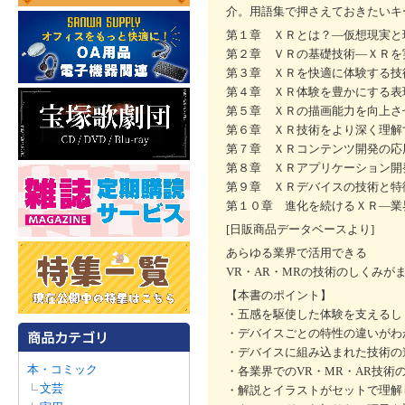
介。用語集で押さえておきたいキ
第１章 ＸＲとは？―仮想現実と
第２章 ＶＲの基礎技術―ＸＲを
第３章 ＸＲを快適に体験する技
第４章 ＸＲ体験を豊かにする表
第５章 ＸＲの描画能力を向上さ
第６章 ＸＲ技術をより深く理解
第７章 ＸＲコンテンツ開発の応
第８章 ＸＲアプリケーション開
第９章 ＸＲデバイスの技術と特
第１０章 進化を続けるＸＲ―業
[日販商品データベースより]
あらゆる業界で活用できる
VR・AR・MRの技術のしくみが
【本書のポイント】
・五感を駆使した体験を支えるし
・デバイスごとの特性の違いがわ
・デバイスに組み込まれた技術の
本・コミック
・各業界でのVR・MR・AR技術
文芸
・解説とイラストがセットで理解