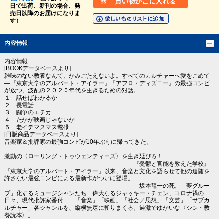
日で出荷、新刊の場合、発
売日以降のお届けになりま
す）
内容情報
内容情報
[BOOKデータベースより]
雑味のない教養なんて、かみごたえないよ。すべてのカルチャーへ愛をこめて
―『東京大学のアルバート・アイラー』『アフロ・ディズニー』の最強コンビ
が放つ、波乱の２０２０年代を生きるための対話。
１ 話せばわかるか
２ 長電話
３ 闘争のエチカ
４ たかが映画じゃないか
５ 老イテマスマス耄碌
[日販商品データベースより]
音楽家＆批評家の最強コンビが10年ぶりに帰ってきた。
激動の〈ローリング・トゥウェンティーズ〉を生き延びろ！
『憂鬱と官能を教えた学校』
『東京大学のアルバート・アイラー』以来、音楽と文化を語らせて他の追随を
許さない最強コンビによる最新作がついに登場。
坂本龍一の死、「夢グルー
プ」化するミュージシャンたち、偉大なるジャッキー・チェン、コロナ禍の
日々、現代批評家番付……「音楽」「映画」「社会／思想」「文芸」「サブカ
ルチャー」各ジャンルを、縦横無尽に斬りまくる。過激でゆかいな〈シン・教
養読本〉。