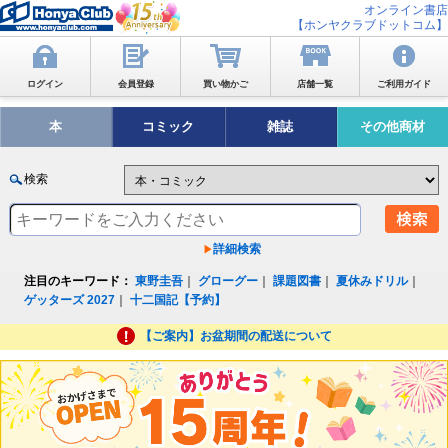
オンライン書店
【ホンヤクラブドットコム】
ログイン
会員登録
買い物かご
店舗一覧
ご利用ガイド
本
コミック
雑誌
その他商材
検索
詳細検索
注目のキーワード：
東野圭吾
｜
グローグー
｜
課題図書
｜
夏休みドリル
｜
ゲッターズ 2027
｜
十二国記【予約】
【ご案内】お盆期間の配送について