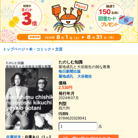
トップページ
>
本・コミック
>
文芸
たのしむ知識
菊地成孔と大谷能生の雑な教養
毎日新聞出版
菊地成孔
大谷能生
価格
2,530円
発行年月
2024年07月
判型
四六判
ISBN
9784620328041
点
在庫状況
：在庫あり（1～2