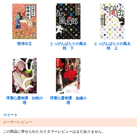
悟浄出立
とっぴんぱらりの風太
とっぴんぱらりの風太
郎 下
郎 上
浮雲心霊奇譚 白蛇の
浮雲心霊奇譚 血縁の
理
理
ツイート
ユーザーレビュー
この商品に寄せられたカスタマーレビューはまだありません。