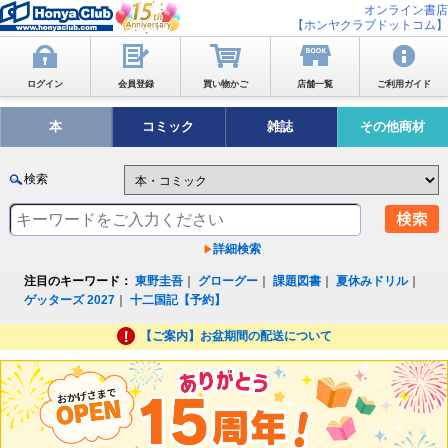
オンライン書店
【ホンヤクラブドットコム】
ログイン
会員登録
買い物かご
店舗一覧
ご利用ガイド
本
コミック
雑誌
その他商材
検索
詳細検索
注目のキーワード：
東野圭吾
｜
グローグー
｜
課題図書
｜
夏休みドリル
｜
ゲッターズ 2027
｜
十二国記【予約】
【ご案内】お盆期間の配送について