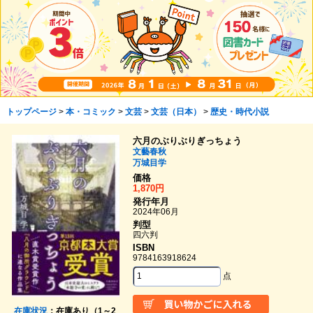
トップページ
>
本・コミック
>
文芸
>
文芸（日本）
>
歴史・時代小説
六月のぶりぶりぎっちょう
文藝春秋
万城目学
価格
1,870円
発行年月
2024年06月
判型
四六判
ISBN
9784163918624
点
在庫状況
：在庫あり（1～2