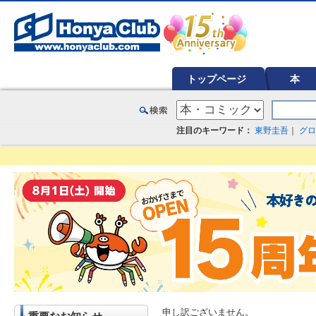
オンライン書店【ホンヤクラブ】はお好きな本屋での受け取りで送料無料！新刊予約・通販も。本（書籍）、雑誌、漫
トップページ
本
注目のキーワード：
東野圭吾
｜
グロ
申し訳ございません。