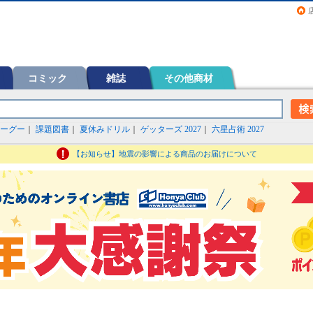
画（コミック）など在庫も充実
コミック
雑誌
その他商材
ーグー
｜
課題図書
｜
夏休みドリル
｜
ゲッターズ 2027
｜
六星占術 2027
【お知らせ】地震の影響による商品のお届けについて