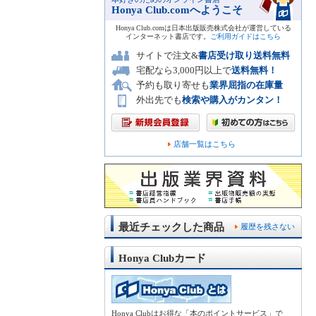
Honya Club.comへようこそ
Honya Club.comは日本出版販売株式会社が運営している
インターネット書店です。
ご利用ガイドはこちら
サイトで注文&
書店受け取り送料無料
宅配なら3,000円以上で
送料無料！
予約も取り寄せも
業界屈指の在庫量
外出先でも
検索や購入がカンタン！
店舗一覧はこちら
最近チェックした商品
履歴を残さない
Honya Clubカード
Honya Clubはお得な「本のポイントサービス」で