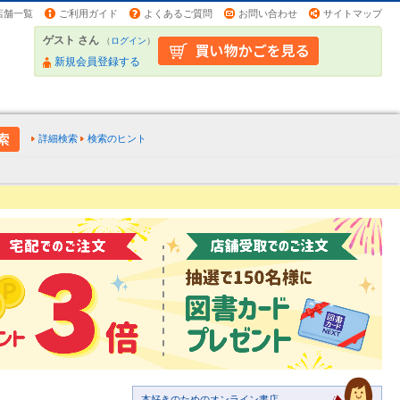
店舗一覧
ご利用ガイド
よくあるご質問
お問い合わせ
サイトマップ
ゲスト さん
（
ログイン
）
新規会員登録する
詳細検索
検索のヒント
本好きのためのオンライン書店