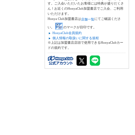
す。ご入会いただいたお客様には特典が盛りだくさ
ん！お近くのHonyaClub加盟書店でご入会、ご利用
いただけます。
Honya Club加盟書店は
にてご確認くださ
店舗一覧
い。
のマークが目印です。
HonyaClub会員規約
個人情報の取扱いに関する規程
※上記は加盟書店店頭で使用できるHonyaClubカー
ドの規約です。