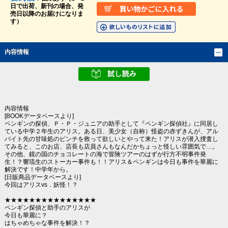
日で出荷、新刊の場合、発
売日以降のお届けになりま
す）
内容情報
内容情報
[BOOKデータベースより]
ペンギンの探偵、Ｐ・Ｐ・ジュニアの助手として『ペンギン探偵社』に同居し
ている中学２年生のアリス。ある日、美少女（自称）怪盗の赤ずきんが、アル
バイト先の甘味処のピンチを救って欲しいとやって来た！アリスが潜入捜査し
てみると、このお店、店長も店員さんもなんだかちょっと怪しい雰囲気で…。
その他、鏡の国のチョコレートの海で冒険ツアーのはずが行方不明事件発
生！？響琉生のストーカー事件も！！アリス＆ペンギンは今日も事件を華麗に
解決です！中学年から。
[日販商品データベースより]
今回はアリスvs．妖怪！？
★★★★★★★★★★★★★★★
ペンギン探偵と助手のアリスが
今日も華麗に？
はちゃめちゃな事件を解決！？