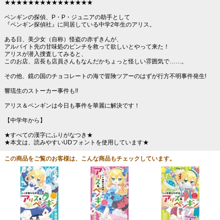
★★★★★★★★★★★★★★★
ペンギンの探偵、P・P・ジュニアの助手として
『ペンギン探偵社』に同居している中学2年生のアリス。
ある日、美少女（自称）怪盗の赤ずきんが、
アルバイト先の甘味処のピンチを救って欲しいとやって来た！
アリスが潜入捜査してみると、
このお店、店長も店員さんもなんだかちょっと怪しい雰囲気で……。
その他、鏡の国のチョコレートの海で冒険ツアーのはずが行方不明事件発生!
響琉生のストーカー事件も!!
アリス＆ペンギンは今日も事件を華麗に解決です！
【中学年から】
★すべての漢字にふりがなつき★
★本文は、読みやすいUDフォントを使用しています★
この商品をご覧のお客様は、こんな商品もチェックしています。