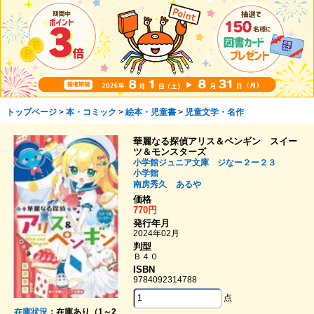
トップページ
>
本・コミック
>
絵本・児童書
>
児童文学・名作
華麗なる探偵アリス＆ペンギン スイー
ツ＆モンスターズ
小学館ジュニア文庫 ジなー２ー２３
小学館
南房秀久
あるや
価格
770円
発行年月
2024年02月
判型
Ｂ４０
ISBN
9784092314788
点
在庫状況
：在庫あり（1～2