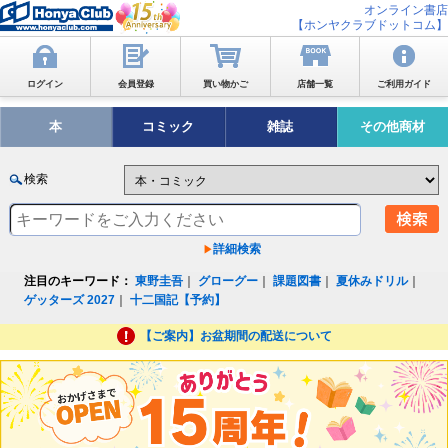
オンライン書店
【ホンヤクラブドットコム】
ログイン
会員登録
買い物かご
店舗一覧
ご利用ガイド
本
コミック
雑誌
その他商材
検索
詳細検索
注目のキーワード：
東野圭吾
｜
グローグー
｜
課題図書
｜
夏休みドリル
｜
ゲッターズ 2027
｜
十二国記【予約】
【ご案内】お盆期間の配送について