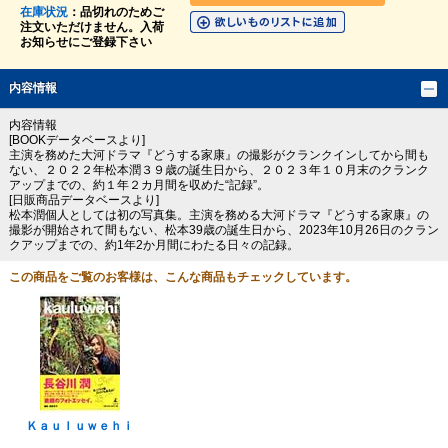
在庫状況
：品切れのためご
注文いただけません。入荷
お知らせにご登録下さい
内容情報
内容情報
[BOOKデータベースより]
主演を務めた大河ドラマ『どうする家康』の撮影がクランクインしてから間も
ない、２０２２年松本潤３９歳の誕生日から、２０２３年１０月末のクランク
アップまでの、約１年２カ月間を収めた“記録”。
[日販商品データベースより]
松本潤個人としては初の写真集。主演を務める大河ドラマ『どうする家康』の
撮影が開始されて間もない、松本39歳の誕生日から、2023年10月26日のクラン
クアップまでの、約1年2か月間にわたる日々の記録。
この商品をご覧のお客様は、こんな商品もチェックしています。
Ｋａｕｌｕｗｅｈｉ