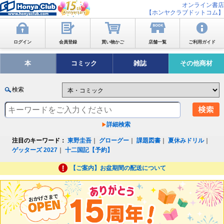
オンライン書店
【ホンヤクラブドットコム】
ログイン
会員登録
買い物かご
店舗一覧
ご利用ガイド
本
コミック
雑誌
その他商材
検索
詳細検索
注目のキーワード：
東野圭吾
｜
グローグー
｜
課題図書
｜
夏休みドリル
｜
ゲッターズ 2027
｜
十二国記【予約】
【ご案内】お盆期間の配送について