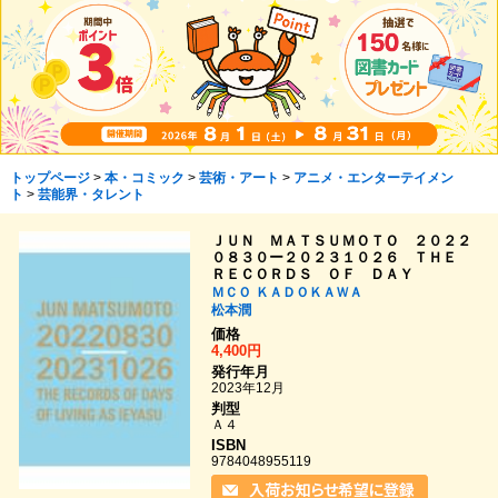
トップページ
>
本・コミック
>
芸術・アート
>
アニメ・エンターテイメン
ト
>
芸能界・タレント
ＪＵＮ ＭＡＴＳＵＭＯＴＯ ２０２２
０８３０ー２０２３１０２６ ＴＨＥ
ＲＥＣＯＲＤＳ ＯＦ ＤＡＹ
ＭＣＯ
ＫＡＤＯＫＡＷＡ
松本潤
価格
4,400円
発行年月
2023年12月
判型
Ａ４
ISBN
9784048955119