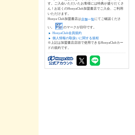
す。ご入会いただいたお客様には特典が盛りだくさ
ん！お近くのHonyaClub加盟書店でご入会、ご利用
いただけます。
Honya Club加盟書店は
にてご確認くださ
店舗一覧
い。
のマークが目印です。
HonyaClub会員規約
個人情報の取扱いに関する規程
※上記は加盟書店店頭で使用できるHonyaClubカー
ドの規約です。