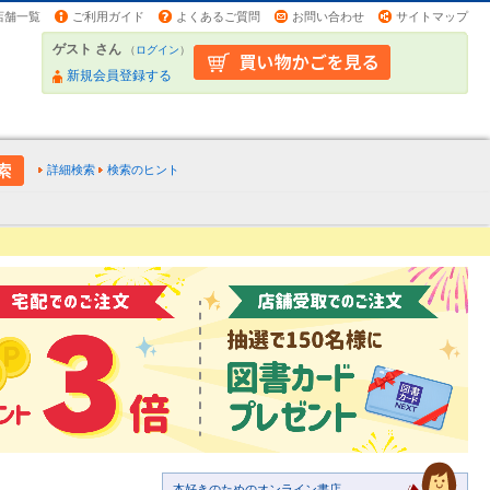
店舗一覧
ご利用ガイド
よくあるご質問
お問い合わせ
サイトマップ
ゲスト さん
（
ログイン
）
新規会員登録する
詳細検索
検索のヒント
本好きのためのオンライン書店