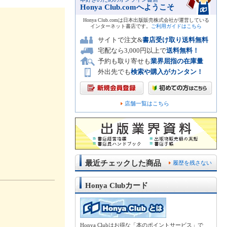
Honya Club.comへようこそ
Honya Club.comは日本出版販売株式会社が運営している
インターネット書店です。
ご利用ガイドはこちら
サイトで注文&
書店受け取り送料無料
宅配なら3,000円以上で
送料無料！
予約も取り寄せも
業界屈指の在庫量
外出先でも
検索や購入がカンタン！
店舗一覧はこちら
最近チェックした商品
履歴を残さない
Honya Clubカード
Honya Clubはお得な「本のポイントサービス」で