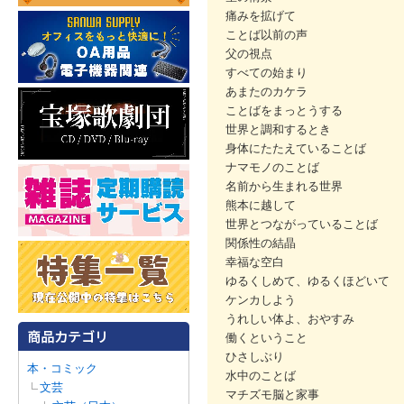
痛みを拡げて
ことば以前の声
父の視点
すべての始まり
あまたのカケラ
ことばをまっとうする
世界と調和するとき
身体にたたえていることば
ナマモノのことば
名前から生まれる世界
熊本に越して
世界とつながっていることば
関係性の結晶
幸福な空白
ゆるくしめて、ゆるくほどいて
ケンカしよう
うれしい体よ、おやすみ
働くということ
ひさしぶり
本・コミック
水中のことば
文芸
マチズモ脳と家事