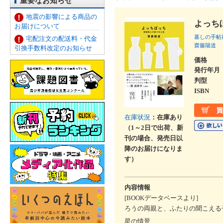
重要なお知らせ
地震の影響による商品の
よっち
お届けについて
暮しの手帖
宅配注文の配送料・代金
齋藤陽道
引換手数料改定のお知らせ
価格
発行年月
判型
ISBN
在庫状況
：在庫あり
（1～2日で出荷、新
刊の場合、発売日以
降のお届けになりま
す）
内容情報
[BOOKデータベースより]
ろうの両親と、ふたりの聞こえる
星の情景