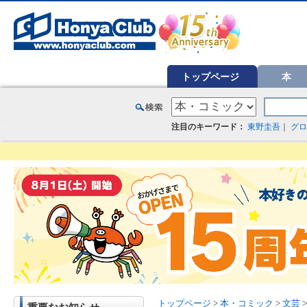
オンライン書店【ホンヤクラブ】はお好きな本屋での受け取りで送料無料！新刊予約・通販も。本（書籍）、雑誌、漫
トップページ
本
注目のキーワード：
東野圭吾
｜
グロ
トップページ
>
本・コミック
>
文芸