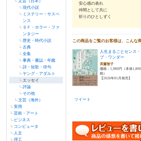
文芸（日本）
安心感の表れ
現代小説
仲間として共に
ミステリー・サスペ
祈りのひとしずく
ンス
ＳＦ・ホラー・ファ
ンタジー
歴史・時代小説
この商品をご覧のお客様は、こんな
古典
人生まるごとセンス・
全集
ブ・ワンダー
事典・書誌・年鑑
斉藤智子
詩・短歌・俳句
価格：1,980円（本体1,80
ヤング・アダルト
税）
【2026年01月発売】
エッセイ
評論
その他
ツイート
文芸（海外）
実用
芸術・アート
ビジネス
コンピュータ
人文
理工