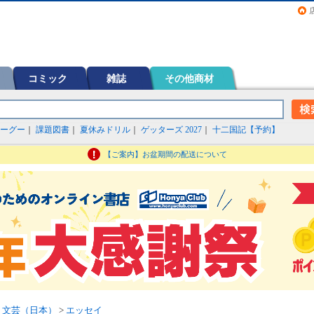
画（コミック）など在庫も充実
コミック
雑誌
その他商材
ーグー
｜
課題図書
｜
夏休みドリル
｜
ゲッターズ 2027
｜
十二国記【予約】
【ご案内】お盆期間の配送について
>
文芸（日本）
>
エッセイ