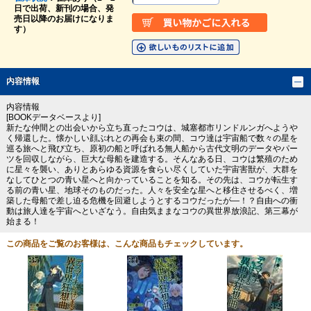
日で出荷、新刊の場合、発
売日以降のお届けになりま
す）
内容情報
内容情報
[BOOKデータベースより]
新たな仲間との出会いから立ち直ったコウは、城塞都市リンドルンガへようや
く帰還した。懐かしい顔ぶれとの再会も束の間、コウ達は宇宙船で数々の星を
巡る旅へと飛び立ち、原初の船と呼ばれる無人船から古代文明のデータやパー
ツを回収しながら、巨大な母船を建造する。そんなある日、コウは繁殖のため
に星々を襲い、ありとあらゆる資源を食らい尽くしていた宇宙害獣が、大群を
なしてひとつの青い星へと向かっていることを知る。その先は、コウが転生す
る前の青い星、地球そのものだった。人々を安全な星へと移住させるべく、増
築した母船で差し迫る危機を回避しようとするコウだったが―！？自由への衝
動は旅人達を宇宙へといざなう。自由気ままなコウの異世界放浪記、第三幕が
始まる！
この商品をご覧のお客様は、こんな商品もチェックしています。