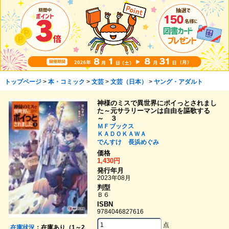
トップページ
>
本・コミック
>
文芸
>
文芸（日本）
>
ヤング・アダルト
神様のミスで異世界にポイっとされまし
た～元サラリーマンは自由を謳歌する
～ ３
ＭＦブックス
ＫＡＤＯＫＡＷＡ
でんすけ
長浜めぐみ
価格
1,430円
発行年月
2023年08月
判型
Ｂ６
ISBN
9784046827616
点
在庫状況
：在庫あり（1～2