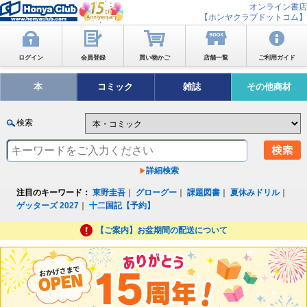
オンライン書店
【ホンヤクラブドットコム】
ログイン
会員登録
買い物かご
店舗一覧
ご利用ガイド
本
コミック
雑誌
その他商材
検索
詳細検索
注目のキーワード：
東野圭吾
｜
グローグー
｜
課題図書
｜
夏休みドリル
｜
ゲッターズ 2027
｜
十二国記【予約】
【ご案内】お盆期間の配送について