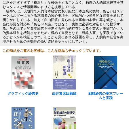
に意を注ぎすぎて「横滑り」な模倣をすることなく、独自の人的資本経営を営
むスタンスと情報開示の在り方を提示している。
後半では、現段階で人的資本経営に取り組む日本企業の実態、あるいはステ
ークホルダーにあたる求職者の関心事項を、客観的かつ多角的な調査を通じて
明らかにしている。加えて自由回答に見られる当事者の本音に耳を傾けて、本
当に必要な対応を「あるべき論」ではなく、実際に必要な対応として提示す
る。その上で人的資本経営を推進する中心的存在となる企業の人事部門が、人
的資本経営を機能させるために極めて重要となる「戦略人事」を実践できてい
るかどうかを検証しつつ、そこから見出される課題を示し、人的資本経営を実
現させるための実効性の高い道筋を明らかにしていく。
この商品をご覧のお客様は、こんな商品もチェックしています。
グラフィック経営史
由井常彦回顧録
戦略経営の基本フレー
ムと実践