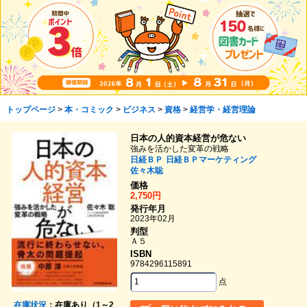
トップページ
>
本・コミック
>
ビジネス
>
資格
>
経営学・経営理論
日本の人的資本経営が危ない
強みを活かした変革の戦略
日経ＢＰ
日経ＢＰマーケティング
佐々木聡
価格
2,750円
発行年月
2023年02月
判型
Ａ５
ISBN
9784296115891
点
在庫状況
：在庫あり（1～2