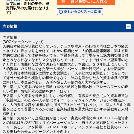
日で出荷、新刊の場合、発
売日以降のお届けになりま
す）
内容情報
内容情報
[BOOKデータベースより]
人的資本経営が話題になっている。ジョブ型雇用への転換と同様に日本型経営
の在り方に揺さぶりをかけているかの様相だが、人的資本情報開示に関する世
界的な波に乗って体制を整えても、本質を見逃して市場からは魅力的な投資対
象とみなされなくなるリスクをはらんでいる。このままではジョブ型雇用のと
きと同じく表面的な対応で終わる可能性大だ。本書は、２０年以上にわたって
人的資本に取り組んできた第一人者が、パーソル総合研究所による最新調査
（「人的資本情報開示に関する実態調査」「人事部大研究調査」）にもとづい
て海外や他企業の横滑りの模倣ではなく、強みを活かした人的資本経営の実現
に向けた日本企業の姿と、カギを握る人事部の在り方を提示する。
第１部 人的資本の論理と戦略（進化の軌跡と国際比較；フレームワークの正
しい理解；情報開示の誤解を解く ほか）
第２部 人的資本を骨抜きにしない論点解明 有識者の視点（人的資本経営は
「収益向上」のため―人事部はダイバーシティ＆インクルージョンの推進か
ら；人的資本経営を“看板の掛け替え”で終わらせてはいけない―個人の自由と裁
量をどこまで尊重できるかが鍵；企業特殊性を最大限に活かす事業戦略と人材
戦略を）
第３部 先端をいく企業は何が違うのか 実践の現場の声（ＫＤＤＩ―投資家
との対話は学びの宝庫；サイバーエージェント―自社の人材戦略に沿ったスト
ーリーあるデータを開示；ＳＯＭＰＯホールディングス―会社と社員のパーパ
スを重ね合わせエンゲージメントを向上）