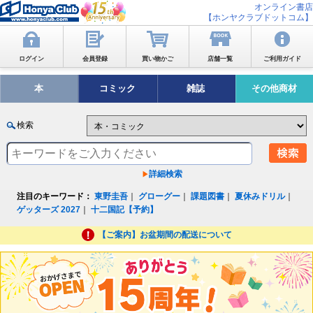
オンライン書店
【ホンヤクラブドットコム】
ログイン
会員登録
買い物かご
店舗一覧
ご利用ガイド
本
コミック
雑誌
その他商材
検索
詳細検索
注目のキーワード：
東野圭吾
｜
グローグー
｜
課題図書
｜
夏休みドリル
｜
ゲッターズ 2027
｜
十二国記【予約】
【ご案内】お盆期間の配送について