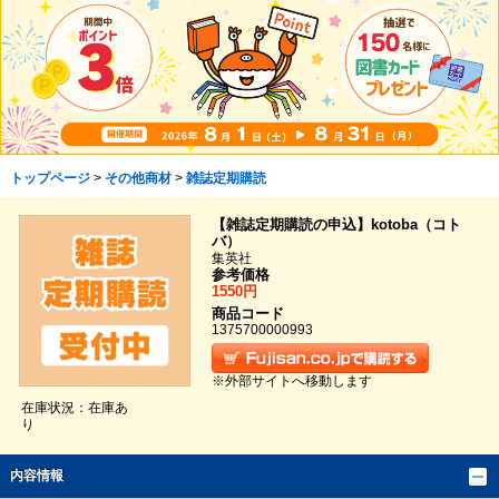
トップページ
>
その他商材
>
雑誌定期購読
【雑誌定期購読の申込】kotoba（コト
バ）
集英社
参考価格
1550円
商品コード
1375700000993
※外部サイトへ移動します
在庫状況：在庫あ
り
内容情報