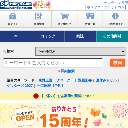
オンライン書店
【ホンヤクラブドットコム】
ログイン
会員登録
買い物かご
店舗一覧
ご利用ガイド
本
コミック
雑誌
その他商材
検索
詳細検索
注目のキーワード：
東野圭吾
｜
グローグー
｜
課題図書
｜
夏休みドリル
｜
ゲッターズ 2027
｜
十二国記【予約】
【ご案内】お盆期間の配送について