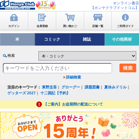
オンライン書店
【ホンヤクラブドットコム】
ログイン
会員登録
買い物かご
店舗一覧
ご利用ガイド
本
コミック
雑誌
その他商材
検索
詳細検索
注目のキーワード：
東野圭吾
｜
グローグー
｜
課題図書
｜
夏休みドリル
｜
ゲッターズ 2027
｜
十二国記【予約】
【ご案内】お盆期間の配送について