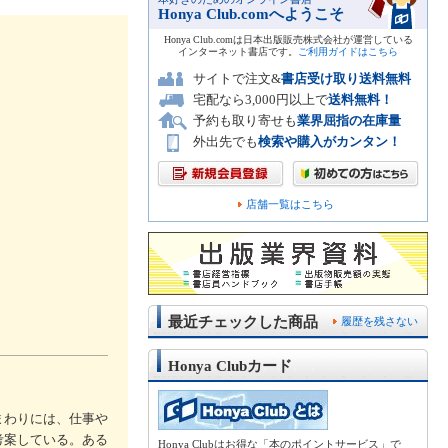
Honya Club.comへようこそ
Honya Club.comは日本出版販売株式会社が運営している
インターネット書店です。
ご利用ガイドはこちら
サイトで注文&
書店受け取り送料無料
宅配なら3,000円以上で
送料無料！
予約も取り寄せも
業界屈指の在庫量
外出先でも
検索や購入がカンタン！
店舗一覧はこちら
最近チェックした商品
履歴を残さない
Honya Clubカード
まわりには、仕事や
考案している。ある
Honya Clubはお得な「本のポイントサービス」で