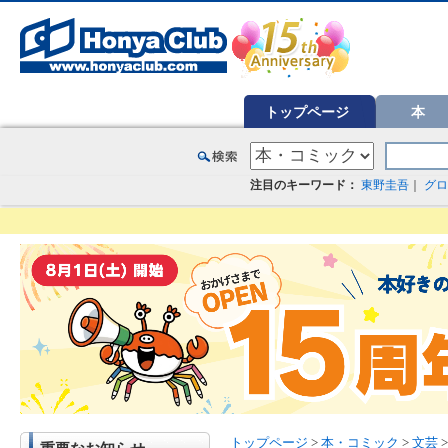
オンライン書店【ホンヤクラブ】はお好きな本屋での受け取りで送料無料！新刊予約・通販も。本（書籍）、雑誌、漫
トップページ
本
注目のキーワード：
東野圭吾
｜
グロ
トップページ
>
本・コミック
>
文芸