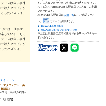
ュディスは自ら事件
す。ご入会いただいたお客様には特典が盛りだくさ
ん！お近くのHonyaClub加盟書店でご入会、ご利用
ロー殺人クラブ」が
いただけます。
うとしたパズルは、
Honya Club加盟書店は
にてご確認くださ
店舗一覧
い。
のマークが目印です。
HonyaClub会員規約
わりには、仕事や
個人情報の取扱いに関する規程
※上記は加盟書店店頭で使用できるHonyaClubカー
考案している。ある
ドの規約です。
ュディスは自ら事件
ロー殺人クラブ」が
としたパズルは、
メイド ２
ダ・マクファデン 高
（翻訳家）
408円（本体1,280円＋
5年12月発売】