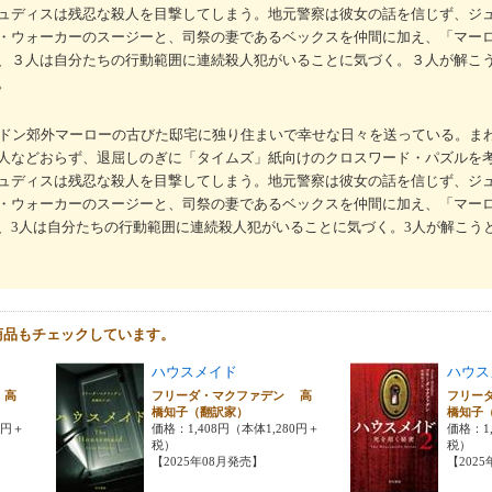
ュディスは残忍な殺人を目撃してしまう。地元警察は彼女の話を信じず、ジ
・ウォーカーのスージーと、司祭の妻であるベックスを仲間に加え、「マー
、３人は自分たちの行動範囲に連続殺人犯がいることに気づく。３人が解こ
。
ンドン郊外マーローの古びた邸宅に独り住まいで幸せな日々を送っている。ま
人などおらず、退屈しのぎに「タイムズ」紙向けのクロスワード・パズルを
ュディスは残忍な殺人を目撃してしまう。地元警察は彼女の話を信じず、ジ
・ウォーカーのスージーと、司祭の妻であるベックスを仲間に加え、「マー
、3人は自分たちの行動範囲に連続殺人犯がいることに気づく。3人が解こう
商品もチェックしています。
ハウスメイド
ハウス
 高
フリーダ・マクファデン 高
フリー
橋知子（翻訳家）
橋知子
0円＋
価格：1,408円（本体1,280円＋
価格：1,
税）
税）
【2025年08月発売】
【202