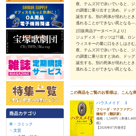
夜、テムズ川で泳いでいると、ジ
の調査に乗り出すと決め、ドッグ
誕生する。別の死体が現れたとき
逃れることができない罠となる―
[日販商品データベースより]
ジュディス・ポッツは77歳。ロ
ウィスキーの量に口をさしはさむ
夜、テムズ川で泳いでいると、ジ
の調査に乗り出すと決め、ドッグ
誕生する。別の死体が現れたとき
逃れることができない罠となる。
この商品をご覧のお客様は、こんな
ハウスメイド ３
フリーダ・マクファデン
橋知子（翻訳家）
価格：1,540円（本体1,40
税）
本・コミック
【2026年07月発売】
文芸