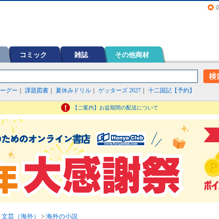
画（コミック）など在庫も充実
コミック
雑誌
その他商材
ーグー
｜
課題図書
｜
夏休みドリル
｜
ゲッターズ 2027
｜
十二国記【予約】
【ご案内】お盆期間の配送について
>
文芸（海外）
>
海外の小説