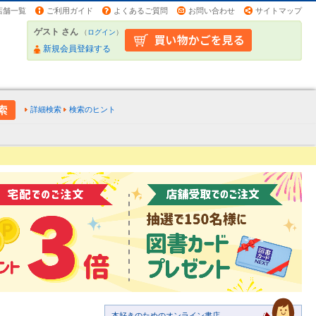
店舗一覧
ご利用ガイド
よくあるご質問
お問い合わせ
サイトマップ
ゲスト さん
（
ログイン
）
新規会員登録する
詳細検索
検索のヒント
本好きのためのオンライン書店