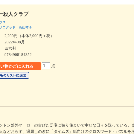
ー殺人クラブ
ウス
ソログッド
髙山祥子
2,200円（本体2,000円＋税）
2022年08月
四六判
9784908184352
点
ンドン郊外マーローの古びた邸宅に独り住まいで幸せな日々を送っている。
人などおらず、退屈しのぎに「タイムズ」紙向けのクロスワード・パズルを