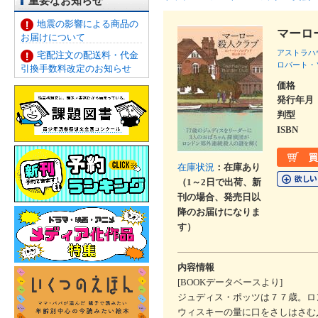
重要なお知らせ
地震の影響による商品の
マーロ
お届けについて
アストラハ
宅配注文の配送料・代金
ロバート・
引換手数料改定のお知らせ
価格
発行年月
判型
ISBN
在庫状況
：在庫あり
（1～2日で出荷、新
刊の場合、発売日以
降のお届けになりま
す）
内容情報
[BOOKデータベースより]
ジュディス・ポッツは７７歳。ロ
ウィスキーの量に口をさしはさむ