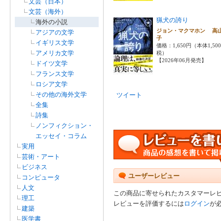
文芸（日本）
文芸（海外）
猟犬の誇り
海外の小説
ジョン・マクマホン 高
アジアの文学
子
イギリス文学
価格：1,650円（本体1,50
アメリカ文学
税）
【2026年06月発売】
ドイツ文学
フランス文学
ロシア文学
その他の海外文学
ツイート
全集
詩集
ノンフィクション・
エッセイ・コラム
実用
芸術・アート
ビジネス
ユーザーレビュー
コンピュータ
人文
この商品に寄せられたカスタマーレ
理工
レビューを評価するには
ログイン
が
建築
医学書