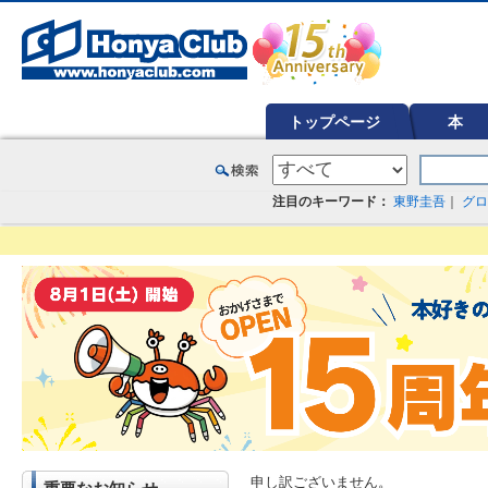
オンライン書店【ホンヤクラブ】はお好きな本屋での受け取りで送料無料！新刊予約・通販も。本（書籍）、雑誌、漫
トップページ
本
注目のキーワード：
東野圭吾
｜
グロ
申し訳ございません。