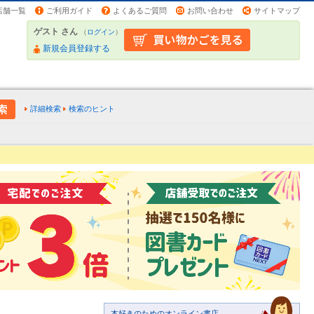
店舗一覧
ご利用ガイド
よくあるご質問
お問い合わせ
サイトマップ
ゲスト さん
（
ログイン
）
新規会員登録する
詳細検索
検索のヒント
本好きのためのオンライン書店