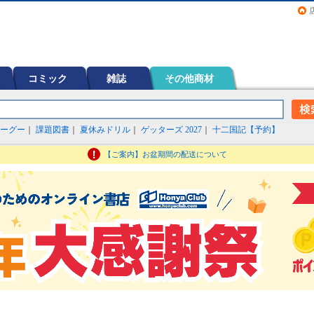
画（コミック）など在庫も充実
コミック
雑誌
その他商材
ーグー
｜
課題図書
｜
夏休みドリル
｜
ゲッターズ 2027
｜
十二国記【予約】
【ご案内】お盆期間の配送について