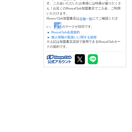
す。ご入会いただいたお客様には特典が盛りだくさ
ん！お近くのHonyaClub加盟書店でご入会、ご利用
いただけます。
Honya Club加盟書店は
にてご確認くださ
店舗一覧
い。
のマークが目印です。
HonyaClub会員規約
個人情報の取扱いに関する規程
※上記は加盟書店店頭で使用できるHonyaClubカー
ドの規約です。