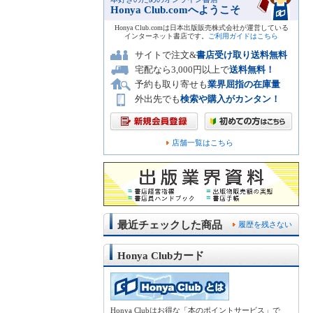
Honya Club.comへようこそ
Honya Club.comは日本出版販売株式会社が運営している
インターネット書店です。
ご利用ガイドはこちら
サイトで注文&
書店受け取り送料無料
宅配なら3,000円以上で
送料無料！
予約も取り寄せも
業界屈指の在庫量
外出先でも
検索や購入がカンタン！
店舗一覧はこちら
最近チェックした商品
履歴を残さない
Honya Clubカード
Honya Clubはお得な「本のポイントサービス」で