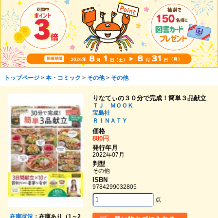
トップページ
>
本・コミック
>
その他
>
その他
りなてぃの３０分で完成！簡単３品献立
ＴＪ ＭＯＯＫ
宝島社
ＲＩＮＡＴＹ
価格
880円
発行年月
2022年07月
判型
その他
ISBN
9784299032805
点
在庫状況
：在庫あり（1～2