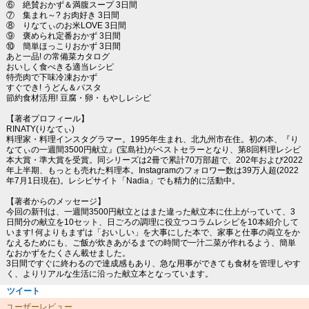
⑥ 絶賛おかず＆満腹スープ 3日間
⑦ 集まれ～? お肉好き 3日間
⑧ りなてぃのお米LOVE 3日間
⑨ 褒められ定番おかず 3日間
⑩ 簡単ほっこりおかず 3日間
あと一品! の常備菜カタログ
おいしく食べきる適当レシピ
特売肉で下味冷凍おかず
すぐでき! うどん＆パスタ
節約食材活用! 豆腐・卵・もやしレシピ
【著者プロフィール】
RINATY(りなてぃ)
料理家・料理インスタグラマー。1995年生まれ、北九州市在住。初の本、『り
なてぃの一週間3500円献立』(宝島社)がベストセラーとなり、第8回料理レシピ
本大賞・準大賞を受賞。同シリーズは2冊で累計70万部超で、202年および2022
年上半期、もっとも売れた料理本。Instagramのフォロワー数は39万人超(2022
年7月1日現在)。レシピサイト「Nadia」でも精力的に活動中。
【著者からのメッセージ】
今回の新刊は、一週間3500円献立とはまた違った献立本に仕上がっていて、3
日間分の献立を10セット、日ごろの調理に役立つコラムレシピを10本紹介して
います! 何よりもまずは「おいしい」を大事にした本で、家事と仕事の両立をか
なえるためにも、ご飯が炊きあがるまでの時間で一汁二菜が作れるよう、簡単
なおかずをたくさん載せました。
3日間ですぐに終わるので達成感もあり、急な用事ができても食材を管理しやす
く、よりリアルな生活に沿った献立本となっています。
ツイート
ユーザーレビュー