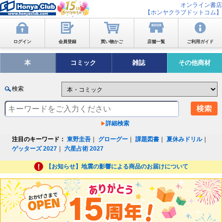
オンライン書店
【ホンヤクラブドットコム】
ログイン
会員登録
買い物かご
店舗一覧
ご利用ガイド
本
コミック
雑誌
その他商材
検索
詳細検索
注目のキーワード：
東野圭吾
｜
グローグー
｜
課題図書
｜
夏休みドリル
｜
ゲッターズ 2027
｜
六星占術 2027
【お知らせ】地震の影響による商品のお届けについて