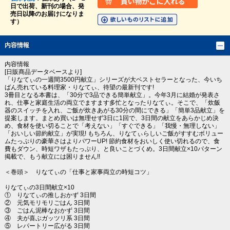
日で出荷、新刊の場合、発
売日以降のお届けになりま
す）
内容情報
内容情報
[日販商品データベースより]
「りなてぃの一週間3500円献立」シリーズが大ベストセラーとなった、今いち
ばん売れている料理家・りなてぃ、待望の最新刊です!
3冊目となる本書は、「30分で3品できる簡単献立」。今年3月に結婚が発表さ
れ、仕事と家庭生活の両立でますます多忙となったりなてぃ。そこで、「炊飯
器のスイッチを入れ、ご飯が炊きあがる30分の間にできる」「簡単3品献立」を
提案します。まとめ買いは無理せず3日に1回で、3日間の献立をあらかじめ決
め、食材を使い切ることで「考えない」「すぐできる」「我慢・無理しない」
「おいしい節約献立」が実現! もちろん、りなてぃらしいご飯がすすむボリュー
ムたっぷりの豪華さはよりパワーUP! 節約食材をおいしく使い切れるので、食
費もダウン、時短ワザもたっぷり、と良いことづくめ。3日間献立×10パターン
掲載で、もう献立には困りません!!
＜巻頭＞ りなてぃの「仕事と家事両立の時短コツ」
りなてぃの3日間献立×10
① りなてぃの推しおかず 3日間
② 元気モリモリごはん 3日間
③ ごはん泥棒なおかず 3日間
④ 夫が喜ぶガッツリ系 3日間
⑤ レパートリー広がる 3日間