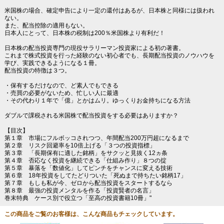
米国株の場合、確定申告により一定の還付はあるが、日本株と同様には扱われ
ない。
また、配当控除の適用もない。
日本人にとって、日本株の税制は200％米国株より有利だ！
日本株の配当投資専門の現役サラリーマン投資家による初の著書。
これまで株式投資を行った経験のない初心者でも、長期配当投資のノウハウを
学び、実践できるようになる１冊。
配当投資の特徴は３つ。
・保有するだけなので、ど素人でもできる
・売買の必要がないため、忙しい人に最適
・その代わり１年で「億」とかはムリ。ゆっくりお金持ちになる方法
ダブルで課税される米国株で配当投資をする必要はありますか？
【目次】
第１章 市場にフルボッコされつつ、年間配当200万円超になるまで
第２章 リスク回避率を10倍上げる「３つの投資指標」
第３章 「長期保有に適した銘柄」をサクッと見抜く12ヵ条
第４章 否応なく投資を継続できる「仕組み作り」８つの掟
第５章 暴落を「数値化」してピンチをチャンスに変える技術
第６章 18年投資をしてたどりついた「死ぬまで持ちたい銘柄17」
第７章 もしも私が今、ゼロから配当投資をスタートするなら
第８章 最強の投資メンタルを作る「投資賢者の名言」
巻末特典 ケース別で役立つ「至高の投資書籍10冊」"
この商品をご覧のお客様は、こんな商品もチェックしています。