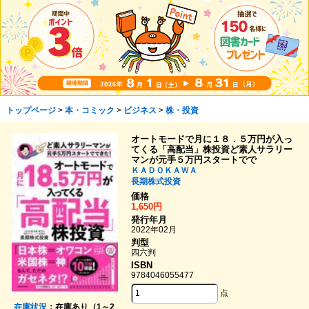
トップページ
>
本・コミック
>
ビジネス
>
株・投資
オートモードで月に１８．５万円が入っ
てくる「高配当」株投資ど素人サラリー
マンが元手５万円スタートでで
ＫＡＤＯＫＡＷＡ
長期株式投資
価格
1,650円
発行年月
2022年02月
判型
四六判
ISBN
9784046055477
点
在庫状況
：在庫あり（1～2