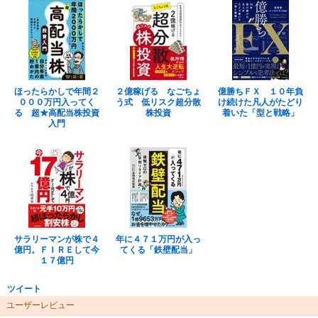
ほったらかしで年間２
２億稼げる なごちょ
億勝ちＦＸ １０年負
０００万円入ってく
う式 低リスク超分散
け続けた凡人がたどり
る 超★高配当株投資
株投資
着いた「型と戦略」
入門
サラリーマンが株で４
年に４７１万円が入っ
億円。ＦＩＲＥして今
てくる「鉄壁配当」
１７億円
ツイート
ユーザーレビュー