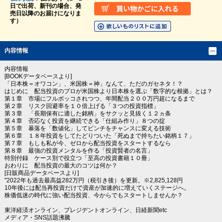
日で出荷、新刊の場合、発
売日以降のお届けになりま
す）
内容情報
内容情報
[BOOKデータベースより]
「日本株＝オワコン」、米国株＝神」なんて、ただのガセネタ！？
はじめに 配当投資のプロが米国株より日本株を選ぶ「数字的な根拠」とは？
第１章 市場にフルボッコされつつ、年間配当２００万円超になるまで
第２章 リスク回避率を１０倍上げる「３つの投資指標」
第３章 「長期保有に適した銘柄」をサクッと見抜く１２ヵ条
第４章 否応なく投資を継続できる「仕組み作り」８つの掟
第５章 暴落を「数値化」してピンチをチャンスに変える技術
第６章 １８年投資をしてたどりついた「死ぬまで持ちたい銘柄１７」
第７章 もしも私が今、ゼロから配当投資をスタートするなら
第８章 最強の投資メンタルを作る「投資賢者の名言」
特別付録 ケース別で役立つ「至高の投資書籍１０冊」
おわりに 配当投資の最大のコツは何か？
[日販商品データベースより]
"2022年も過去最高益282万円（税引き後）を更新。※2,825,128円
10年後には配当再投資だけで資産が加速的に増えていくステージへ。
株価低迷の時代に強い配当投資、今からでもスタートしませんか？
東洋経済オンライン、プレジデントオンライン、日経新聞etc
メディア・SNS話題沸騰