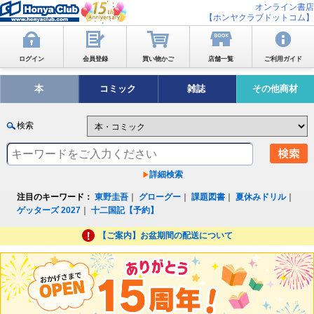
オンライン書店
【ホンヤクラブドットコム】
ログイン
会員登録
買い物かご
店舗一覧
ご利用ガイド
本
コミック
雑誌
その他商材
検索
詳細検索
注目のキーワード：
東野圭吾
｜
グローグー
｜
課題図書
｜
夏休みドリル
｜
ゲッターズ 2027
｜
十二国記【予約】
【ご案内】お盆期間の配送について