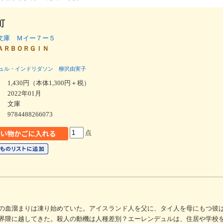
町
文庫 Ｍイー７ー５
ＡＲＢＯＲＧＩＮ
ュル・インドリダソン
柳沢由実子
1,430円（本体1,300円＋税）
2022年01月
文庫
9784488266073
点
の血溜まりは凍り始めていた。アイスランド人を父に、タイ人を母にもつ彼
界隈に越してきた。殺人の動機は人種差別？エーレンデュルは、住居や学校