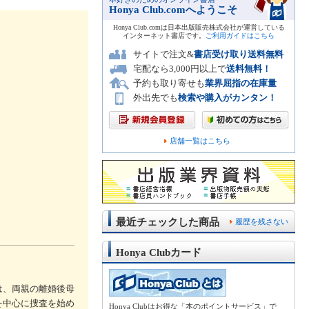
Honya Club.comへようこそ
Honya Club.comは日本出版販売株式会社が運営している
インターネット書店です。
ご利用ガイドはこちら
サイトで注文&
書店受け取り送料無料
宅配なら3,000円以上で
送料無料！
予約も取り寄せも
業界屈指の在庫量
外出先でも
検索や購入がカンタン！
店舗一覧はこちら
最近チェックした商品
履歴を残さない
Honya Clubカード
は、両親の離婚後母
を中心に捜査を始め
Honya Clubはお得な「本のポイントサービス」で