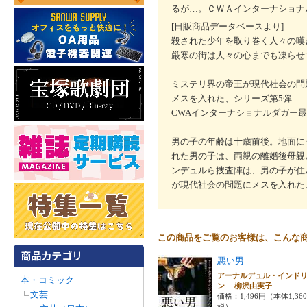
るが…。ＣＷＡインターナショナ
[日販商品データベースより]
殺された少年を取り巻く人々の嘆
厳寒の街は人々の心までも凍らせ
ミステリ界の帝王が現代社会の問
メスを入れた、シリーズ第5弾
CWAインターナショナルダガー
男の子の年齢は十歳前後。地面に
れた男の子は、両親の離婚後母親
ンデュルら捜査陣は、男の子が住
が現代社会の問題にメスを入れた
この商品をご覧のお客様は、こんな
悪い男
アーナルデュル・インド
本・コミック
ン 柳沢由実子
文芸
価格：1,496円（本体1,36
税）