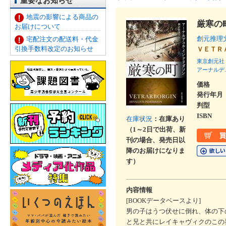
重要なお知らせ
地震の影響による商品の
厳寒の
お届けについて
創元推理
宅配注文の配送料・代金
引換手数料改定のお知らせ
ＶＥＴＲ
東京創元社
アーナルデ
価格
発行年月
判型
ISBN
在庫状況
：在庫あり
（1～2日で出荷、新
刊の場合、発売日以
降のお届けになりま
す）
内容情報
[BOOKデータベースより]
男の子はうつ伏せに倒れ、体の下
と兄と共にレイキャヴィクのこの