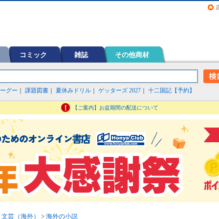
画（コミック）など在庫も充実
コミック
雑誌
その他商材
ーグー
｜
課題図書
｜
夏休みドリル
｜
ゲッターズ 2027
｜
十二国記【予約】
【ご案内】お盆期間の配送について
>
文芸（海外）
>
海外の小説