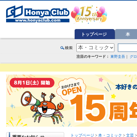
オンライン書店【ホンヤクラブ】はお好きな本屋での受け取りで送料無料！新刊予約・通販も。本（書籍）、雑誌、漫
トップページ
本
注目のキーワード：
東野圭吾
｜
グロ
トップページ
>
本・コミック
>
文芸