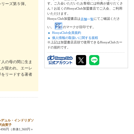
シリーズ第５弾。
す。ご入会いただいたお客様には特典が盛りだくさ
ん！お近くのHonyaClub加盟書店でご入会、ご利用
いただけます。
Honya Club加盟書店は
にてご確認くださ
店舗一覧
い。
のマークが目印です。
HonyaClub会員規約
個人情報の取扱いに関する規程
※上記は加盟書店店頭で使用できるHonyaClubカー
ドの規約です。
イ人の母の間に生ま
人が疑われ、エーレ
界をリードする著者
ルデュル・インドリダソ
沢由実子
496円（本体1,360円＋