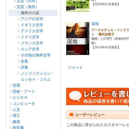
文芸（日本）
【2026年01月発売】
文芸（海外）
海外の小説
アジアの文学
湿地
イギリス文学
アーナルデュル・インド
アメリカ文学
ン 柳沢由実子
ドイツ文学
価格：1,078円（本体980
フランス文学
税）
【2015年05月発売】
ロシア文学
その他の海外文学
全集
詩集
ツイート
ノンフィクション・
エッセイ・コラム
実用
芸術・アート
ビジネス
コンピュータ
人文
ユーザーレビュー
理工
建築
この商品に寄せられたカスタマーレ
医学書