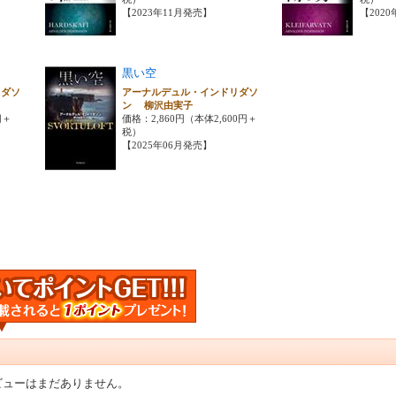
【2023年11月発売】
【202
黒い空
リダソ
アーナルデュル・インドリダソ
ン 柳沢由実子
円＋
価格：2,860円（本体2,600円＋
税）
【2025年06月発売】
ビューはまだありません。