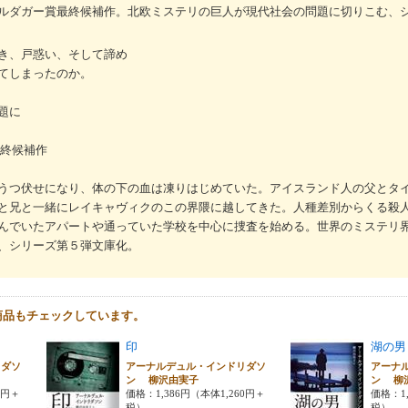
ルダガー賞最終候補作。北欧ミステリの巨人が現代社会の問題に切りこむ、
き、戸惑い、そして諦め
てしまったのか。
題に
最終候補作
うつ伏せになり、体の下の血は凍りはじめていた。アイスランド人の父とタ
と兄と一緒にレイキャヴィクのこの界隈に越してきた。人種差別からくる殺
んでいたアパートや通っていた学校を中心に捜査を始める。世界のミステリ
、シリーズ第５弾文庫化。
商品もチェックしています。
印
湖の男
リダソ
アーナルデュル・インドリダソ
アーナ
ン 柳沢由実子
ン 柳
0円＋
価格：1,386円（本体1,260円＋
価格：1,
税）
税）