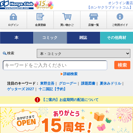
オンライン書店
【ホンヤクラブドットコム】
ログイン
会員登録
買い物かご
店舗一覧
ご利用ガイド
本
コミック
雑誌
その他商材
検索
詳細検索
注目のキーワード：
東野圭吾
｜
グローグー
｜
課題図書
｜
夏休みドリル
｜
ゲッターズ 2027
｜
十二国記【予約】
【ご案内】お盆期間の配送について