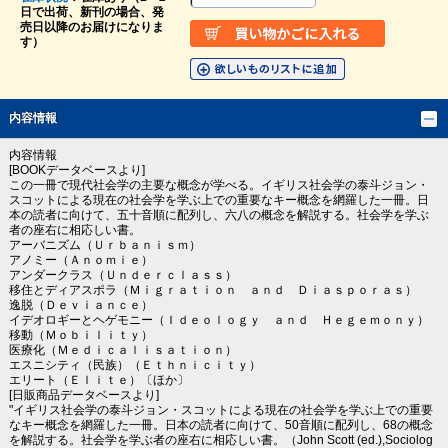
日で出荷、新刊の場合、発
売日以降のお届けになりま
す）
内容情報
内容情報
[BOOKデータベースより]
この一冊で現代社会学の主要な概念が学べる。イギリス社会学の泰斗ジョン・
スコットによる現在の社会学を学ぶ上での重要なキー概念を網羅した一冊。日
本の読者に向けて、五十音順に配列し、六八の概念を解説する。社会学を学ぶ
者の座右に相応しい書。
アーバニズム（Ｕｒｂａｎｉｓｍ）
アノミー（Ａｎｏｍｉｅ）
アンダークラス（Ｕｎｄｅｒｃｌａｓｓ）
移住とディアスポラ（Ｍｉｇｒａｔｉｏｎ ａｎｄ Ｄｉａｓｐｏｒａｓ）
逸脱（Ｄｅｖｉａｎｃｅ）
イデオロギーとヘゲモニー（Ｉｄｅｏｌｏｇｙ ａｎｄ Ｈｅｇｅｍｏｎｙ）
移動（Ｍｏｂｉｌｉｔｙ）
医療化（Ｍｅｄｉｃａｌｉｓａｔｉｏｎ）
エスニシティ（民族）（Ｅｔｈｎｉｃｉｔｙ）
エリート（Ｅｌｉｔｅ）〔ほか〕
[日販商品データベースより]
"イギリス社会学の泰斗ジョン・スコットによる現在の社会学を学ぶ上での重要
なキー概念を網羅した一冊。日本の読者に向けて、50音順に配列し、68の概念
を解説する。社会学を学ぶ者の座右に相応しい書。（John Scott (ed.),Sociolog