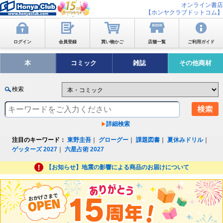
オンライン書店
【ホンヤクラブドットコム】
ログイン
会員登録
買い物かご
店舗一覧
ご利用ガイド
本
コミック
雑誌
その他商材
検索
詳細検索
注目のキーワード：
東野圭吾
｜
グローグー
｜
課題図書
｜
夏休みドリル
｜
ゲッターズ 2027
｜
六星占術 2027
【お知らせ】地震の影響による商品のお届けについて