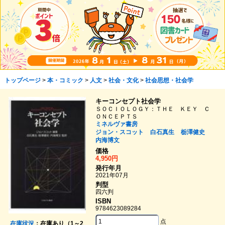
トップページ
>
本・コミック
>
人文
>
社会・文化
>
社会思想・社会学
キーコンセプト社会学
ＳＯＣＩＯＬＯＧＹ：ＴＨＥ ＫＥＹ Ｃ
ＯＮＣＥＰＴＳ
ミネルヴァ書房
ジョン・スコット
白石真生
栃澤健史
内海博文
価格
4,950円
発行年月
2021年07月
判型
四六判
ISBN
9784623089284
点
在庫状況
：在庫あり（1～2