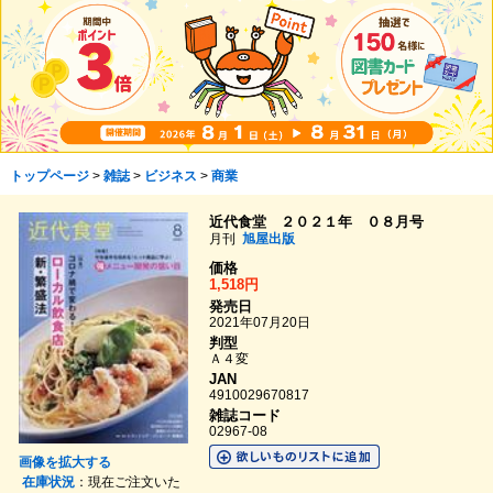
トップページ
>
雑誌
>
ビジネス
>
商業
近代食堂 ２０２１年 ０８月号
月刊
旭屋出版
価格
1,518円
発売日
2021年07月20日
判型
Ａ４変
JAN
4910029670817
雑誌コード
02967-08
画像を拡大する
在庫状況
：現在ご注文いた