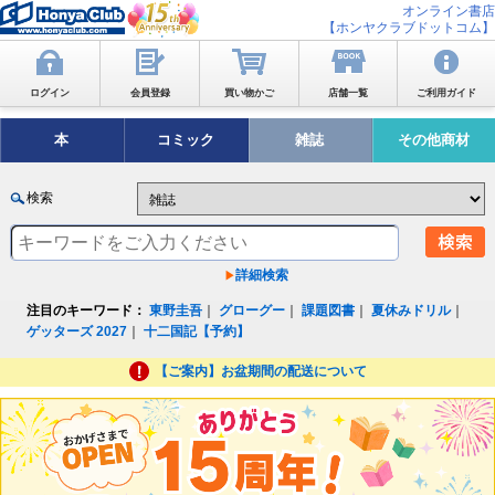
オンライン書店
【ホンヤクラブドットコム】
ログイン
会員登録
買い物かご
店舗一覧
ご利用ガイド
本
コミック
雑誌
その他商材
検索
詳細検索
注目のキーワード：
東野圭吾
｜
グローグー
｜
課題図書
｜
夏休みドリル
｜
ゲッターズ 2027
｜
十二国記【予約】
【ご案内】お盆期間の配送について