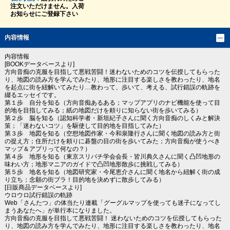
注文いただけません。入荷
お知らせにご登録下さい
内容情報
内容情報
[BOOKデータベースより]
方向音痴の克服を目指して悪戦苦闘！迷わないためのコツを伝授してもらった
り、地図の読み方を学んでみたり、地形に注目する楽しさを教わったり、地名
を起点に街を紐解いてみたり…教わって、歩いて、考える、試行錯誤の軌跡を
綴るエッセイです。
第１歩 自分を知る（方向音痴あるある；マップアプリのナビ機能を使って目
的地を目指してみる；紙の地図だけを頼りに知らない街を歩いてみる）
第２歩 脳を知る（認知科学者・新垣紀子さんに聞く方向音痴のしくみと解決
策；「迷わないコツ」を駆使して目的地を目指してみた）
第３歩 地図を知る（空想地図作家・今和泉隆行さんに聞く地図の読み方と街
の捉え方；住所だけを頼りに碁盤の目の街を歩いてみた；方向音痴が使うべき
マップ＆アプリって何なの？）
第４歩 地形を知る（東京スリバチ学会会長・皆川典久さんに聞く凸凹地形の
味わい方；地形マニアのガイドで凸凹地形散歩に挑戦してみる）
第５歩 地名を知る（地図研究家・今尾恵介さんに聞く地名から紐解く街の成
り立ち；念願の街ブラ！目的地を決めずに散歩してみる）
[日販商品データベースより]
ウロウロ試行錯誤の軌跡
Web「さんたつ」の体当たり連載「グーグルマップを使っても迷子になってし
まうあなたへ」が単行本になりました。
方向音痴の克服を目指して悪戦苦闘！ 迷わないためのコツを伝授してもらった
り、地図の読み方を学んでみたり、地形に注目する楽しさを教わったり、地名