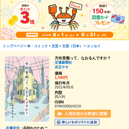
トップページ
>
本・コミック
>
文芸
>
文芸（日本）
>
エッセイ
方向音痴って、なおるんですか？
交通新聞社
吉玉サキ
価格
1,540円
発行年月
2021年05月
判型
四六判
ISBN
9784330024219
在庫状況
：品切れのためご