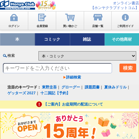
オンライン書店
【ホンヤクラブドットコム】
ログイン
会員登録
買い物かご
店舗一覧
ご利用ガイド
本
コミック
雑誌
その他商材
検索
詳細検索
注目のキーワード：
東野圭吾
｜
グローグー
｜
課題図書
｜
夏休みドリル
｜
ゲッターズ 2027
｜
十二国記【予約】
【ご案内】お盆期間の配送について