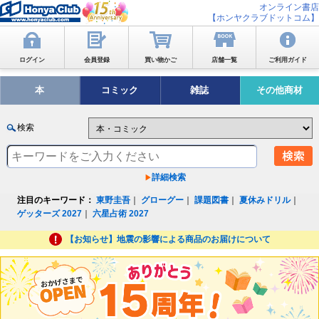
オンライン書店
【ホンヤクラブドットコム】
ログイン
会員登録
買い物かご
店舗一覧
ご利用ガイド
本
コミック
雑誌
その他商材
検索
詳細検索
注目のキーワード：
東野圭吾
｜
グローグー
｜
課題図書
｜
夏休みドリル
｜
ゲッターズ 2027
｜
六星占術 2027
【お知らせ】地震の影響による商品のお届けについて