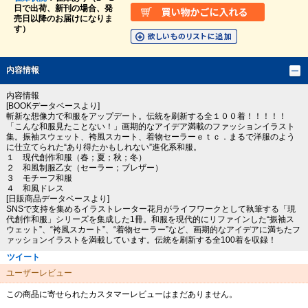
日で出荷、新刊の場合、発
売日以降のお届けになりま
す）
内容情報
内容情報
[BOOKデータベースより]
斬新な想像力で和服をアップデート。伝統を刷新する全１００着！！！！！
「こんな和服見たことない！」画期的なアイデア満載のファッションイラスト
集。振袖スウェット、袴風スカート、着物セーラーｅｔｃ．まるで洋服のよう
に仕立てられた“あり得たかもしれない”進化系和服。
１ 現代創作和服（春；夏；秋；冬）
２ 和風制服乙女（セーラー；ブレザー）
３ モチーフ和服
４ 和風ドレス
[日販商品データベースより]
SNSで支持を集めるイラストレーター花月がライフワークとして執筆する「現
代創作和服」シリーズを集成した1冊。和服を現代的にリファインした“振袖ス
ウェット”、“袴風スカート”、“着物セーラー”など、画期的なアイデアに満ちたフ
ァッションイラストを満載しています。伝統を刷新する全100着を収録！
ツイート
ユーザーレビュー
この商品に寄せられたカスタマーレビューはまだありません。