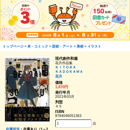
トップページ
>
本・コミック
>
芸術・アート
>
美術
>
イラスト
現代創作和服
花月作品集
ＫＩＴＯＲＡ
ＫＡＤＯＫＡＷＡ
花月
価格
1,870円
発行年月
2021年03月
判型
Ａ５
ISBN
9784046051363
点
在庫状況
：在庫あり（1～2