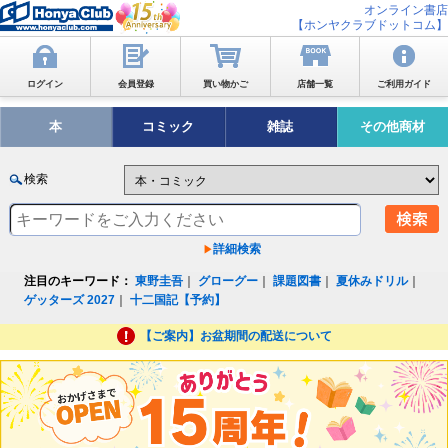
オンライン書店
【ホンヤクラブドットコム】
ログイン
会員登録
買い物かご
店舗一覧
ご利用ガイド
本
コミック
雑誌
その他商材
検索
詳細検索
注目のキーワード：
東野圭吾
｜
グローグー
｜
課題図書
｜
夏休みドリル
｜
ゲッターズ 2027
｜
十二国記【予約】
【ご案内】お盆期間の配送について