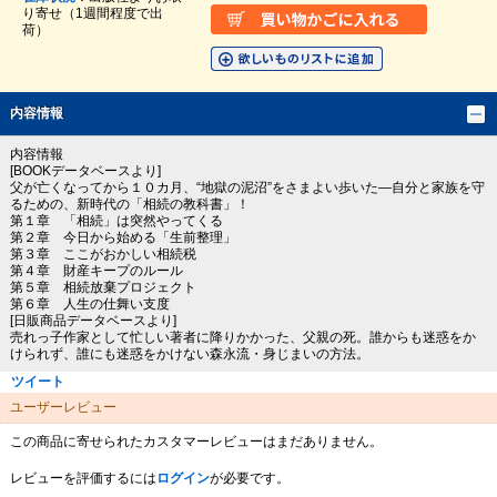
り寄せ（1週間程度で出
荷）
内容情報
内容情報
[BOOKデータベースより]
父が亡くなってから１０カ月、“地獄の泥沼”をさまよい歩いた―自分と家族を守
るための、新時代の「相続の教科書」！
第１章 「相続」は突然やってくる
第２章 今日から始める「生前整理」
第３章 ここがおかしい相続税
第４章 財産キープのルール
第５章 相続放棄プロジェクト
第６章 人生の仕舞い支度
[日販商品データベースより]
売れっ子作家として忙しい著者に降りかかった、父親の死。誰からも迷惑をか
けられず、誰にも迷惑をかけない森永流・身じまいの方法。
ツイート
ユーザーレビュー
この商品に寄せられたカスタマーレビューはまだありません。
レビューを評価するには
ログイン
が必要です。