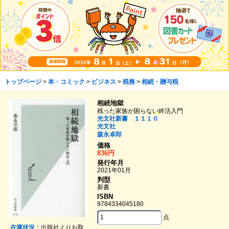
トップページ
>
本・コミック
>
ビジネス
>
税務
>
相続・贈与税
相続地獄
残った家族が困らない終活入門
光文社新書 １１１０
光文社
森永卓郎
価格
836円
発行年月
2021年01月
判型
新書
ISBN
9784334045180
点
在庫状況
：出版社よりお取