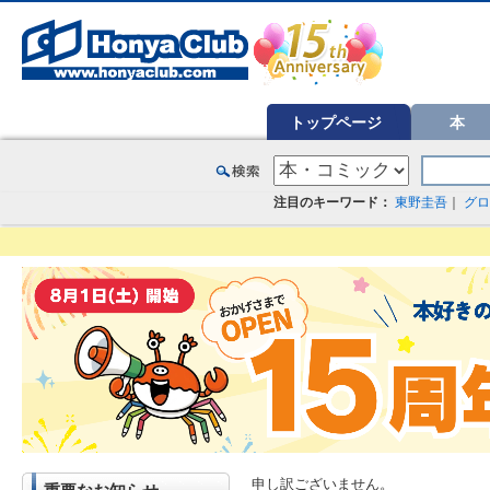
オンライン書店【ホンヤクラブ】はお好きな本屋での受け取りで送料無料！新刊予約・通販も。本（書籍）、雑誌、漫
トップページ
本
注目のキーワード：
東野圭吾
｜
グロ
申し訳ございません。