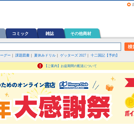
画（コミック）など在庫も充実
コミック
雑誌
その他商材
ーグー
｜
課題図書
｜
夏休みドリル
｜
ゲッターズ 2027
｜
十二国記【予約】
【ご案内】お盆期間の配送について