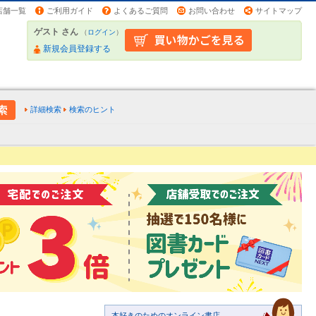
店舗一覧
ご利用ガイド
よくあるご質問
お問い合わせ
サイトマップ
ゲスト さん
（
ログイン
）
新規会員登録する
詳細検索
検索のヒント
本好きのためのオンライン書店