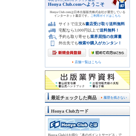
Honya Club.comへようこそ
Honya Club.comは日本出版販売株式会社が運営している
インターネット書店です。
ご利用ガイドはこちら
サイトで注文&
書店受け取り送料無料
宅配なら3,000円以上で
送料無料！
予約も取り寄せも
業界屈指の在庫量
外出先でも
検索や購入がカンタン！
店舗一覧はこちら
最近チェックした商品
履歴を残さない
Honya Clubカード
Honya Clubはお得な「本のポイントサービス」で