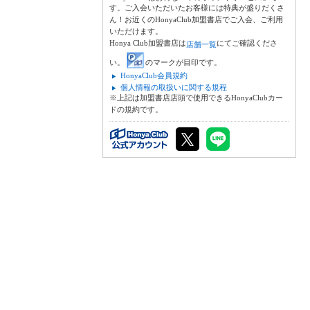
す。ご入会いただいたお客様には特典が盛りだくさ
ん！お近くのHonyaClub加盟書店でご入会、ご利用
いただけます。
Honya Club加盟書店は
にてご確認くださ
店舗一覧
い。
のマークが目印です。
HonyaClub会員規約
個人情報の取扱いに関する規程
※上記は加盟書店店頭で使用できるHonyaClubカー
ドの規約です。