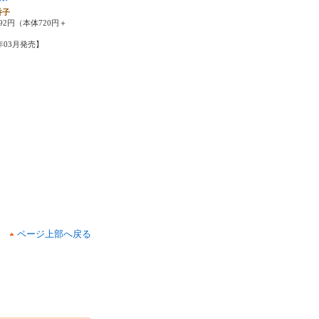
香子
92円（本体720円＋
6年03月発売】
ページ上部へ戻る