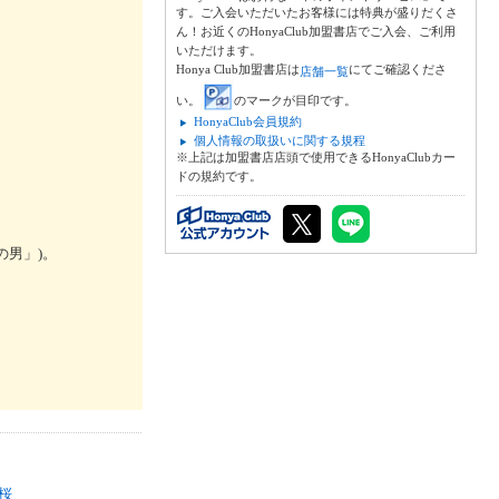
す。ご入会いただいたお客様には特典が盛りだくさ
ん！お近くのHonyaClub加盟書店でご入会、ご利用
いただけます。
Honya Club加盟書店は
にてご確認くださ
店舗一覧
い。
のマークが目印です。
HonyaClub会員規約
個人情報の取扱いに関する規程
※上記は加盟書店店頭で使用できるHonyaClubカー
ドの規約です。
の男」)。
桜