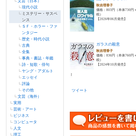
文芸（日本）
秋吉理香子
現代小説
価格：803円（本体730円
ミステリー・サスペ
税）
【2026年06月発売】
ンス
ＳＦ・ホラー・ファ
ンタジー
歴史・時代小説
ガラスの殺意
古典
秋吉理香子
全集
価格：836円（本体760円
事典・書誌・年鑑
税）
詩・短歌・俳句
【2024年10月発売】
ヤング・アダルト
エッセイ
評論
その他
ツイート
文芸（海外）
実用
芸術・アート
ビジネス
コンピュータ
人文
理工