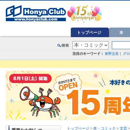
オンライン書店【ホンヤクラブ】はお好きな本屋での受け取りで送料無料！新刊予約・通販も。本（書籍）、雑誌、漫
トップページ
本
注目のキーワード：
東野圭吾
｜
グロ
トップページ
>
本・コミック
>
文芸