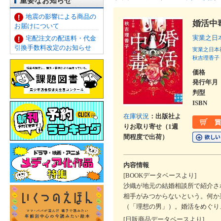
重要なお知らせ
地震の影響による商品の
婚活中
お届けについて
実業之日
宅配注文の配送料・代金
引換手数料改定のお知らせ
実業之日本
秋吉理香子
価格
発行年月
判型
ISBN
在庫状況
：出版社よ
りお取り寄せ（1週
間程度で出荷）
内容情報
[BOOKデータベースより]
沙織が地元の結婚相談所で紹介さ
相手がみつからないという。何か
（「理想の男」）。婚活をめぐり
[日販商品データベースより]