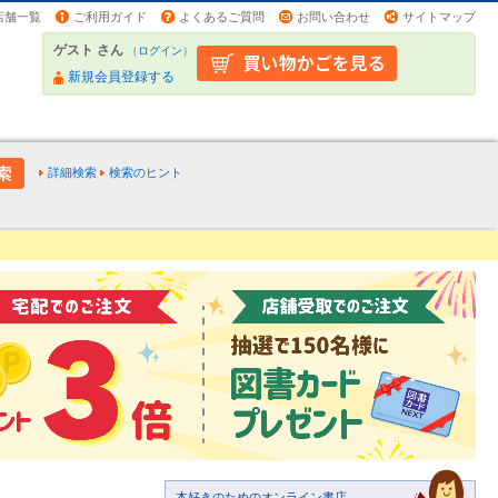
店舗一覧
ご利用ガイド
よくあるご質問
お問い合わせ
サイトマップ
ゲスト さん
（
ログイン
）
新規会員登録する
詳細検索
検索のヒント
本好きのためのオンライン書店