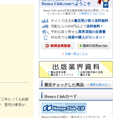
Honya Club.comへようこそ
Honya Club.comは日本出版販売株式会社が運営している
インターネット書店です。
ご利用ガイドはこちら
サイトで注文&
書店受け取り送料無料
宅配なら3,000円以上で
送料無料！
予約も取り寄せも
業界屈指の在庫量
外出先でも
検索や購入がカンタン！
店舗一覧はこちら
最近チェックした商品
履歴を残さない
Honya Clubカード
て三年たっても結婚
が、驚愕の事実が…
Honya Clubはお得な「本のポイントサービス」で