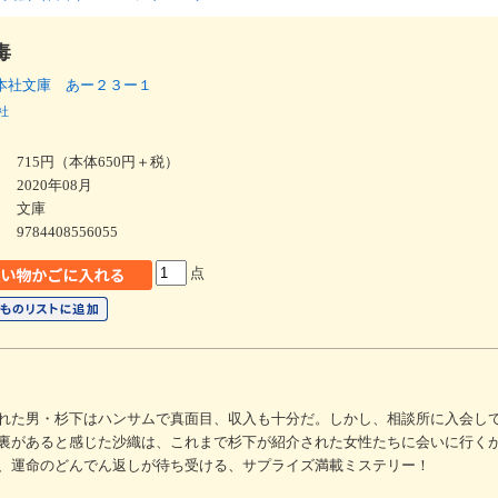
毒
本社文庫 あー２３ー１
社
715円（本体650円＋税）
2020年08月
文庫
9784408556055
点
れた男・杉下はハンサムで真面目、収入も十分だ。しかし、相談所に入会し
裏があると感じた沙織は、これまで杉下が紹介された女性たちに会いに行く
、運命のどんでん返しが待ち受ける、サプライズ満載ミステリー！