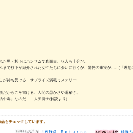
――
れた男・杉下はハンサムで真面目、収入も十分だ。
れまで杉下が紹介された女性たちに会いに行くが、驚愕の事実が……(「理想
しが待ち受ける、サプライズ満載ミステリー!
鋭だからこそ書ける、人間の愚かさや滑稽さ。
活中毒』なのだ――大矢博子(解説より)
商品もチェックしています。
月夜行路 Ｒｅｔｕｒｎｓ
修羅の