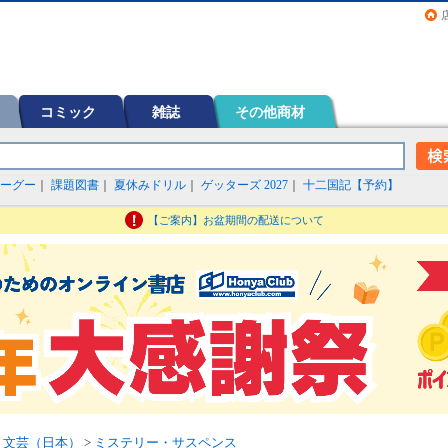
画（コミック）など在庫も充実
コミック
雑誌
その他商材
ーグー
｜
課題図書
｜
夏休みドリル
｜
ゲッターズ 2027
｜
十二国記【予約】
【ご案内】お盆期間の配送について
>
文芸（日本）
>
ミステリー・サスペンス