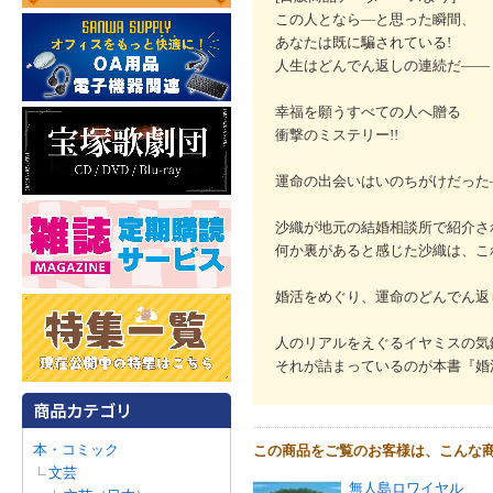
この人となら―と思った瞬間、
あなたは既に騙されている!
人生はどんでん返しの連続だ――
幸福を願うすべての人へ贈る
衝撃のミステリー!!
運命の出会いはいのちがけだった
沙織が地元の結婚相談所で紹介さ
何か裏があると感じた沙織は、こ
婚活をめぐり、運命のどんでん返
人のリアルをえぐるイヤミスの気
それが詰まっているのが本書『婚
本・コミック
この商品をご覧のお客様は、こんな
文芸
無人島ロワイヤル