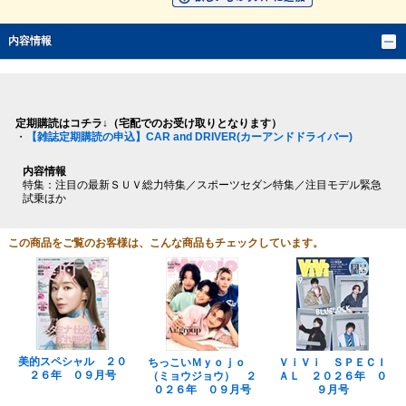
内容情報
定期購読はコチラ↓（宅配でのお受け取りとなります）
・
【雑誌定期購読の申込】CAR and DRIVER(カーアンドドライバー)
内容情報
特集：注目の最新ＳＵＶ総力特集／スポーツセダン特集／注目モデル緊急
試乗ほか
この商品をご覧のお客様は、こんな商品もチェックしています。
美的スペシャル ２０
ちっこいＭｙｏｊｏ
ＶｉＶｉ ＳＰＥＣＩ
２６年 ０９月号
（ミョウジョウ） ２
ＡＬ ２０２６年 ０
０２６年 ０９月号
９月号