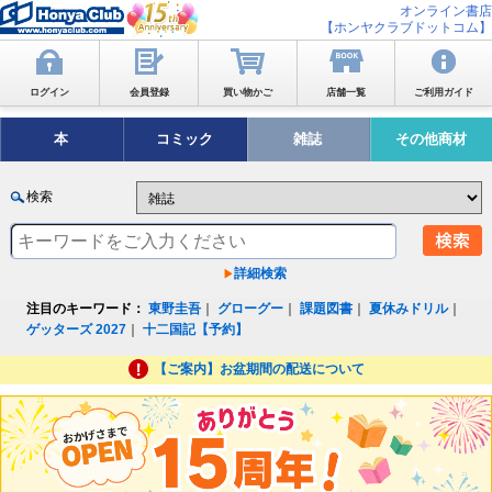
オンライン書店
【ホンヤクラブドットコム】
ログイン
会員登録
買い物かご
店舗一覧
ご利用ガイド
本
コミック
雑誌
その他商材
検索
詳細検索
注目のキーワード：
東野圭吾
｜
グローグー
｜
課題図書
｜
夏休みドリル
｜
ゲッターズ 2027
｜
十二国記【予約】
【ご案内】お盆期間の配送について