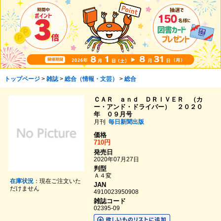
トップページ
>
雑誌
>
総合（情報・文芸）
>
総合
ＣＡＲ ａｎｄ ＤＲＩＶＥＲ （カ
ー・アンド・ドライバー） ２０２０
年 ０９月号
月刊
毎日新聞出版
価格
710円
発売日
2020年07月27日
判型
Ａ４変
在庫状況
：現在ご注文いた
JAN
だけません
4910023950908
雑誌コード
02395-09