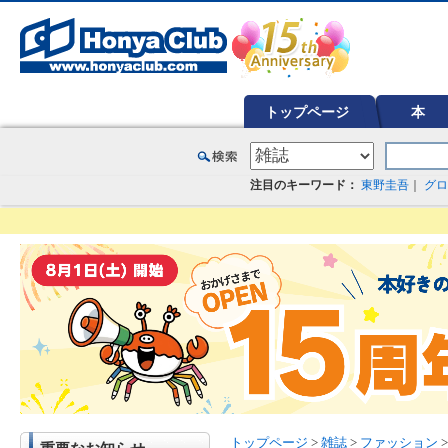
オンライン書店【ホンヤクラブ】はお好きな本屋での受け取りで送料無料！新刊予約・通販も。本（書籍）、雑誌、漫
トップページ
本
注目のキーワード：
東野圭吾
｜
グロ
トップページ
>
雑誌
>
ファッション