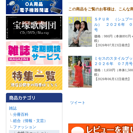
この商品をご覧のお客様は、こんな
ＳＰＵＲ （シュプー
ル） ２０２６年 ０
号
価格：980円（本体891円
税）
【2026年07月23日発売】
ミセスのスタイルブ
２０２６年 ０７月号
価格：1,650円（本体1,50
税）
【2026年06月12日発売】
ツイート
雑誌
分冊百科
総合（情報・文芸）
ファッション