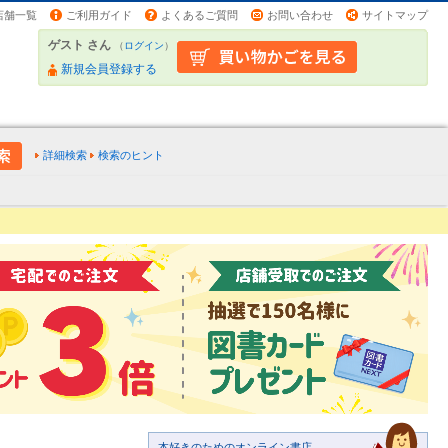
店舗一覧
ご利用ガイド
よくあるご質問
お問い合わせ
サイトマップ
ゲスト さん
（
ログイン
）
新規会員登録する
詳細検索
検索のヒント
本好きのためのオンライン書店