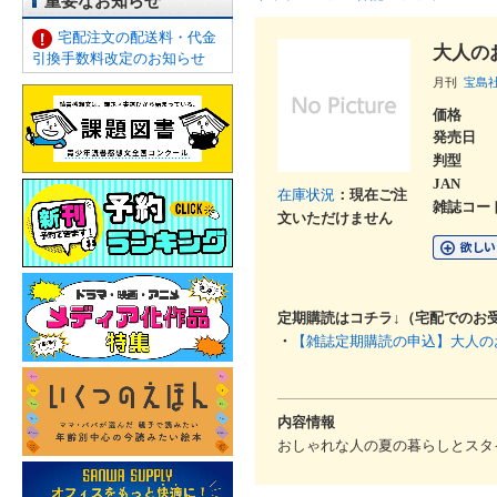
重要なお知らせ
宅配注文の配送料・代金
大人の
引換手数料改定のお知らせ
月刊
宝島
価格
発売日
判型
JAN
在庫状況
：現在ご注
雑誌コー
文いただけません
定期購読はコチラ↓（宅配でのお
・
【雑誌定期購読の申込】大人の
内容情報
おしゃれな人の夏の暮らしとスタ