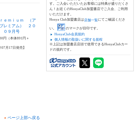
す。ご入会いただいたお客様には特典が盛りだくさ
ん！お近くのHonyaClub加盟書店でご入会、ご利用
いただけます。
Honya Club加盟書店は
にてご確認くださ
ｒｅｍｉｕｍ （ア
店舗一覧
プレミアム） ２０
い。
のマークが目印です。
 ０９月号
HonyaClub会員規約
80円（本体891円＋
個人情報の取扱いに関する規程
※上記は加盟書店店頭で使用できるHonyaClubカー
6年07月17日発売】
ドの規約です。
ページ上部へ戻る