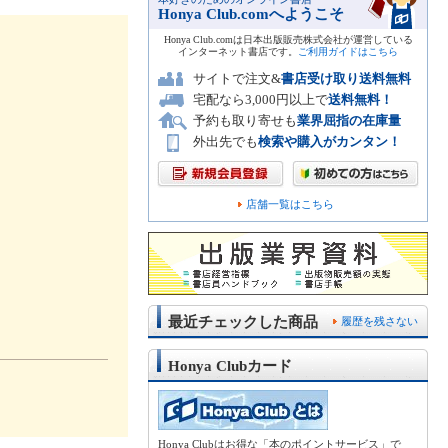
Honya Club.comへようこそ
Honya Club.comは日本出版販売株式会社が運営している
インターネット書店です。
ご利用ガイドはこちら
サイトで注文&
書店受け取り送料無料
宅配なら3,000円以上で
送料無料！
予約も取り寄せも
業界屈指の在庫量
外出先でも
検索や購入がカンタン！
店舗一覧はこちら
最近チェックした商品
履歴を残さない
Honya Clubカード
Honya Clubはお得な「本のポイントサービス」で