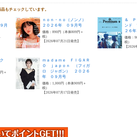
商品もチェックしています。
ｎｏｎ・ｎｏ（ノンノ）
＆ Ｐ
９月
２０２６年 ０９月号
ンド 
２６年
価格：890円（本体809円＋
税）
＋
価格：9
【2026年07月21日発売】
税）
【202
ック
ｍａｄａｍｅ ＦＩＧＡＲ
Ｏ ｊａｐｏｎ （フィガ
ロ ジャポン） ２０２６
0円＋
年 ０９月号
価格：1,000円（本体909円＋
税）
【2026年07月17日発売】