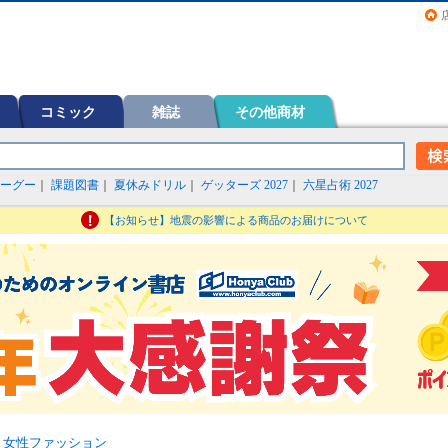
画（コミック）など在庫も充実
コミック
雑誌
その他商材
ーグー
｜
課題図書
｜
夏休みドリル
｜
ゲッターズ 2027
｜
六星占術 2027
【お知らせ】地震の影響による商品のお届けについて
>
女性ファッション