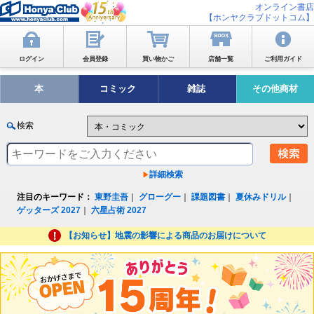
オンライン書店
【ホンヤクラブドットコム】
ログイン
会員登録
買い物かご
店舗一覧
ご利用ガイド
本
コミック
雑誌
その他商材
検索
詳細検索
注目のキーワード：
東野圭吾
｜
グローグー
｜
課題図書
｜
夏休みドリル
｜
ゲッターズ 2027
｜
六星占術 2027
【お知らせ】地震の影響による商品のお届けについて