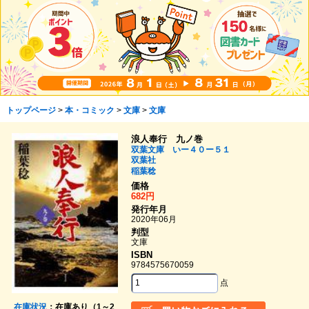
トップページ
>
本・コミック
>
文庫
>
文庫
浪人奉行 九ノ巻
双葉文庫 いー４０ー５１
双葉社
稲葉稔
価格
682円
発行年月
2020年06月
判型
文庫
ISBN
9784575670059
点
在庫状況
：在庫あり（1～2