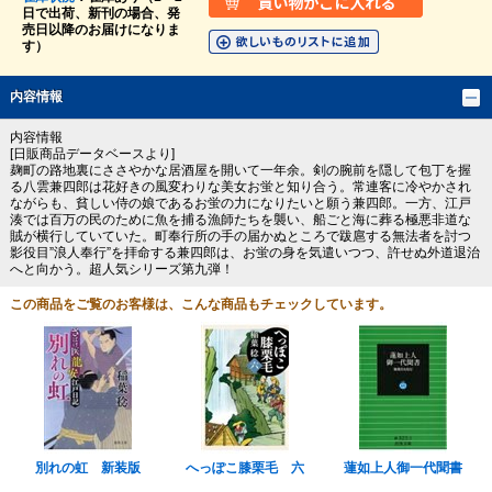
日で出荷、新刊の場合、発
売日以降のお届けになりま
す）
内容情報
内容情報
[日販商品データベースより]
麹町の路地裏にささやかな居酒屋を開いて一年余。剣の腕前を隠して包丁を握
る八雲兼四郎は花好きの風変わりな美女お蛍と知り合う。常連客に冷やかされ
ながらも、貧しい侍の娘であるお蛍の力になりたいと願う兼四郎。一方、江戸
湊では百万の民のために魚を捕る漁師たちを襲い、船ごと海に葬る極悪非道な
賊が横行していていた。町奉行所の手の届かぬところで跋扈する無法者を討つ
影役目”浪人奉行”を拝命する兼四郎は、お蛍の身を気遣いつつ、許せぬ外道退治
へと向かう。超人気シリーズ第九弾！
この商品をご覧のお客様は、こんな商品もチェックしています。
別れの虹 新装版
へっぽこ膝栗毛 六
蓮如上人御一代聞書