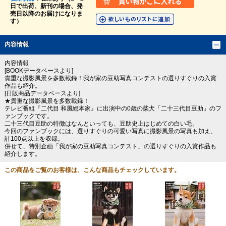
日で出荷、新刊の場合、発
売日以降のお届けになりま
す）
内容情報
内容情報
[BOOKデータベースより]
貴重な撮影風景を多数載録！我が家の豆助写真コンテストの選りすぐりの入賞
作品も紹介。
[日販商品データベースより]
★貴重な撮影風景を多数載録！
テレビ番組『二代目 和風総本家』に出演中の0歳の柴犬「二十三代目豆助」のフ
ァンブックです。
二十三代目豆助の特徴はなんといっても、豆助史上はじめての白い毛。
今回のファンブックには、選りすぐりの可愛い写真に撮影風景の写真も加え、
計100点以上を収録。
併せて、特別企画「我が家の豆助写真コンテスト」の選りすぐりの入賞作品も
紹介します。
この商品をご覧のお客様は、こんな商品もチェックしています。