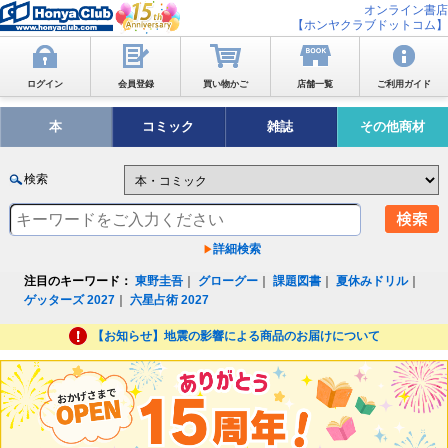
オンライン書店
【ホンヤクラブドットコム】
ログイン
会員登録
買い物かご
店舗一覧
ご利用ガイド
本
コミック
雑誌
その他商材
検索
詳細検索
注目のキーワード：
東野圭吾
｜
グローグー
｜
課題図書
｜
夏休みドリル
｜
ゲッターズ 2027
｜
六星占術 2027
【お知らせ】地震の影響による商品のお届けについて