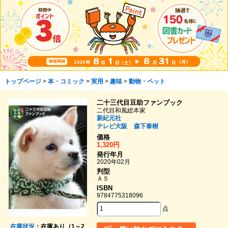
トップページ
>
本・コミック
>
実用
>
趣味
>
動物・ペット
二十三代目豆助ファンブック
二代目和風総本家
新紀元社
テレビ大阪
森下泰樹
価格
1,320円
発行年月
2020年02月
判型
Ａ５
ISBN
9784775318096
点
在庫状況
：在庫あり（1～2