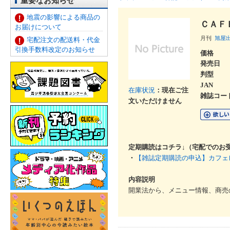
重要なお知らせ
地震の影響による商品の
ＣＡＦ
お届けについて
月刊
旭屋
宅配注文の配送料・代金
引換手数料改定のお知らせ
価格
発売日
判型
JAN
在庫状況
：現在ご注
雑誌コー
文いただけません
定期購読はコチラ↓（宅配でのお
・
【雑誌定期購読の申込】カフェ
内容説明
開業法から、メニュー情報、商売