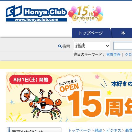
オンライン書店【ホンヤクラブ】はお好きな本屋での受け取りで送料無料！新刊予約・通販も。本（書籍）、雑誌、漫
トップページ
本
注目のキーワード：
東野圭吾
｜
グロ
トップページ
>
雑誌
>
ビジネス
>
商