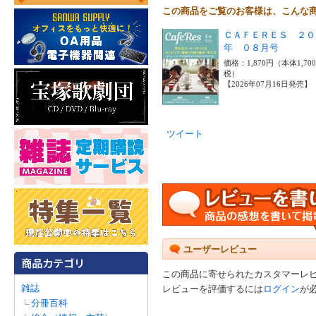
この商品をご覧のお客様は、こんな
ＣＡＦＥＲＥＳ ２０
年 ０８月号
価格：1,870円（本体1,70
税）
【2026年07月16日発売】
ツイート
ユーザーレビュー
この商品に寄せられたカスタマーレ
雑誌
レビューを評価するには
ログイン
が
分冊百科