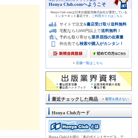
Honya Club.comへようこそ
Honya Club.comは日本出版販売株式会社が運営している
インターネット書店です。
ご利用ガイドはこちら
サイトで注文&
書店受け取り送料無料
宅配なら3,000円以上で
送料無料！
予約も取り寄せも
業界屈指の在庫量
外出先でも
検索や購入がカンタン！
店舗一覧はこちら
最近チェックした商品
履歴を残さない
Honya Clubカード
Honya Clubはお得な「本のポイントサービス」で