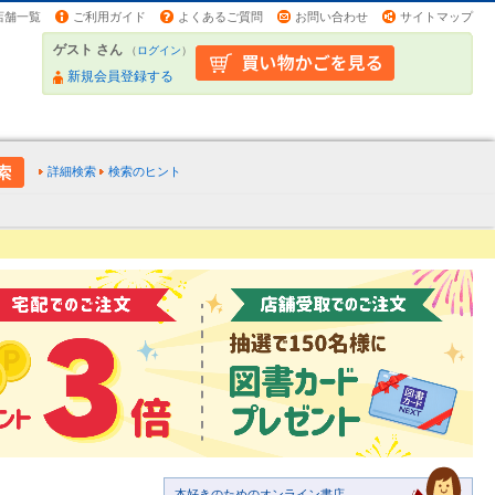
店舗一覧
ご利用ガイド
よくあるご質問
お問い合わせ
サイトマップ
ゲスト さん
（
ログイン
）
新規会員登録する
詳細検索
検索のヒント
本好きのためのオンライン書店