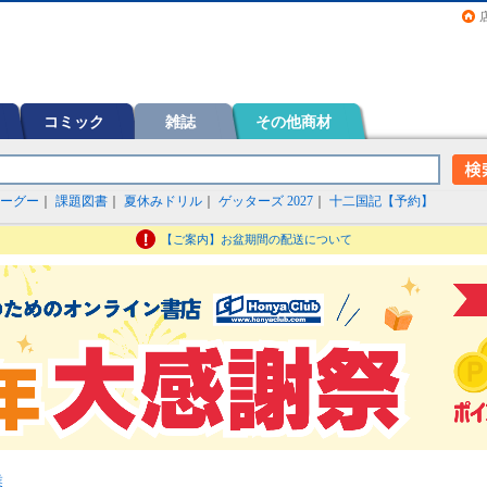
画（コミック）など在庫も充実
コミック
雑誌
その他商材
ーグー
｜
課題図書
｜
夏休みドリル
｜
ゲッターズ 2027
｜
十二国記【予約】
【ご案内】お盆期間の配送について
業