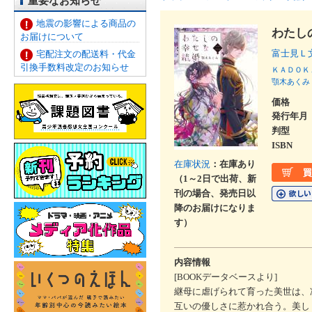
重要なお知らせ
地震の影響による商品の
わたし
お届けについて
富士見Ｌ
宅配注文の配送料・代金
引換手数料改定のお知らせ
ＫＡＤＯＫ
顎木あくみ
価格
発行年月
判型
ISBN
在庫状況
：在庫あり
（1～2日で出荷、新
刊の場合、発売日以
降のお届けになりま
す）
内容情報
[BOOKデータベースより]
継母に虐げられて育った美世は、
互いの優しさに惹かれ合う。美し