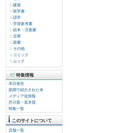
建築
医学書
語学
学習参考書
絵本・児童書
文庫
新書
その他
コミック
ムック
特集情報
本日発売
新聞で紹介された本
メディア化情報
芥川賞・直木賞
特集一覧
このサイトについて
店舗一覧