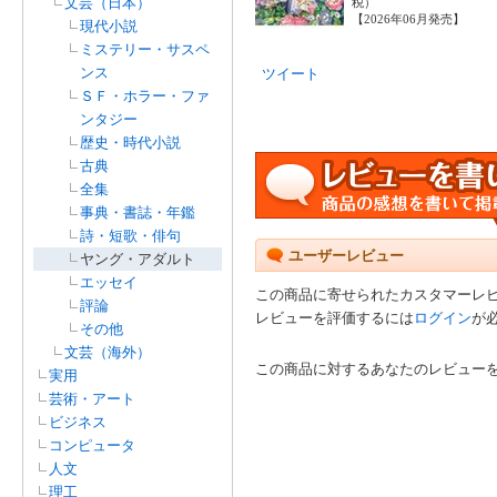
文芸（日本）
税）
【2026年06月発売】
現代小説
ミステリー・サスペ
ンス
ツイート
ＳＦ・ホラー・ファ
ンタジー
歴史・時代小説
古典
全集
事典・書誌・年鑑
詩・短歌・俳句
ユーザーレビュー
ヤング・アダルト
エッセイ
この商品に寄せられたカスタマーレ
評論
レビューを評価するには
ログイン
が
その他
文芸（海外）
この商品に対するあなたのレビュー
実用
芸術・アート
ビジネス
コンピュータ
人文
理工