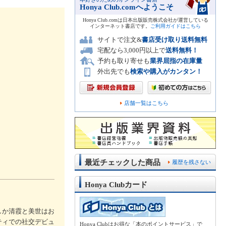
Honya Club.comへようこそ
Honya Club.comは日本出版販売株式会社が運営している
インターネット書店です。
ご利用ガイドはこちら
サイトで注文&
書店受け取り送料無料
宅配なら3,000円以上で
送料無料！
予約も取り寄せも
業界屈指の在庫量
外出先でも
検索や購入がカンタン！
店舗一覧はこちら
最近チェックした商品
履歴を残さない
Honya Clubカード
しか清霞と美世はお
ティでの社交デビュ
Honya Clubはお得な「本のポイントサービス」で