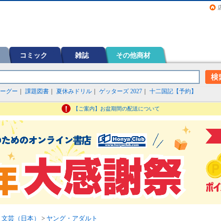
画（コミック）など在庫も充実
コミック
雑誌
その他商材
ーグー
｜
課題図書
｜
夏休みドリル
｜
ゲッターズ 2027
｜
十二国記【予約】
【ご案内】お盆期間の配送について
>
文芸（日本）
>
ヤング・アダルト