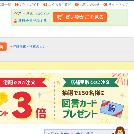
店舗一覧
ご利用ガイド
よくあるご質問
お問い合わせ
サイトマップ
ゲスト さん
（
ログイン
）
新規会員登録する
詳細検索
検索のヒント
本好きのためのオンライン書店