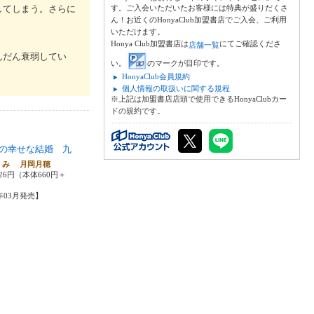
してしまう。さらに
す。ご入会いただいたお客様には特典が盛りだくさ
ん！お近くのHonyaClub加盟書店でご入会、ご利用
いただけます。
Honya Club加盟書店は
にてご確認くださ
店舗一覧
んだん衰弱してい
い。
のマークが目印です。
HonyaClub会員規約
個人情報の取扱いに関する規程
※上記は加盟書店店頭で使用できるHonyaClubカー
ドの規約です。
の幸せな結婚 九
くみ 月岡月穂
26円（本体660円＋
5年03月発売】