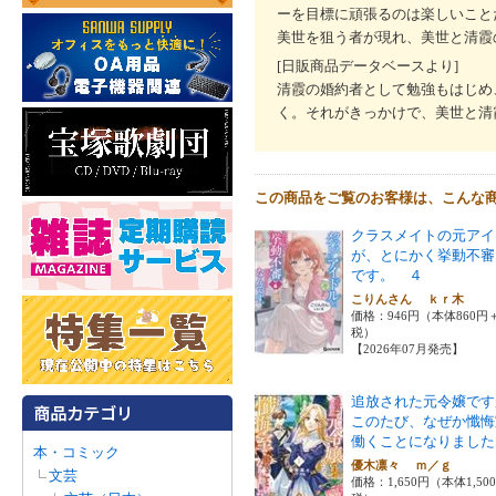
ーを目標に頑張るのは楽しいこと
美世を狙う者が現れ、美世と清霞
[日販商品データベースより]
清霞の婚約者として勉強もはじめ
く。それがきっかけで、美世と清
この商品をご覧のお客様は、こんな
クラスメイトの元アイ
が、とにかく挙動不審
です。 ４
こりんさん ｋｒ木
価格：946円（本体860円
税）
【2026年07月発売】
追放された元令嬢です
このたび、なぜか懺悔
働くことになりました
本・コミック
優木凛々 ｍ／ｇ
文芸
価格：1,650円（本体1,50