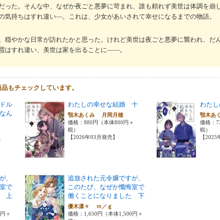
だった。そんな中、なぜか夜ごと悪夢に苛まれ、誰も頼れず美世は体調を崩
の気持ちはすれ違い―。これは、少女があいされて幸せになるまでの物語。
、穏やかな日常が訪れたかと思った。けれど美世は夜ごと悪夢に襲われ、だ
霞はすれ違い、美世は家を出ることに――。
商品もチェックしています。
ドル
わたしの幸せな結婚 十
わたし
なん
顎木あくみ 月岡月穂
顎木あ
価格：880円（本体800円＋
価格：7
税）
税）
【2026年03月発売】
【202
＋
が、
追放された元令嬢ですが、
室で
このたび、なぜか懺悔室で
 上
働くことになりました 下
優木凛々 ｍ／ｇ
0円＋
価格：1,650円（本体1,500円＋