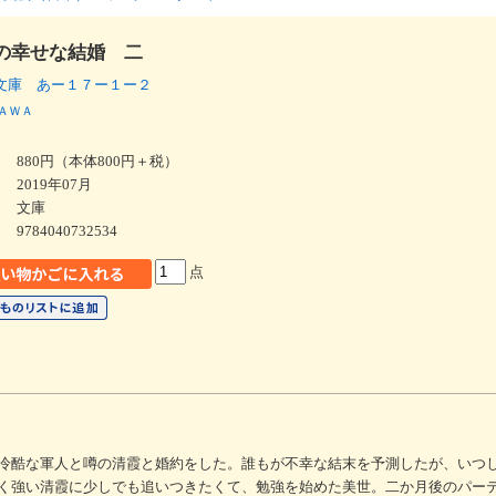
の幸せな結婚 二
文庫 あー１７ー１ー２
ＡＷＡ
880円（本体800円＋税）
2019年07月
文庫
9784040732534
点
冷酷な軍人と噂の清霞と婚約をした。誰もが不幸な結末を予測したが、いつ
く強い清霞に少しでも追いつきたくて、勉強を始めた美世。二か月後のパー