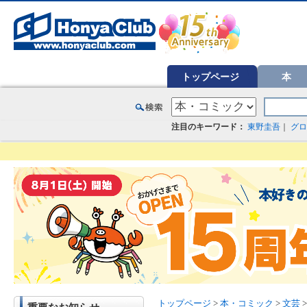
オンライン書店【ホンヤクラブ】はお好きな本屋での受け取りで送料無料！新刊予約・通販も。本（書籍）、雑誌、漫
トップページ
本
注目のキーワード：
東野圭吾
｜
グロ
トップページ
>
本・コミック
>
文芸