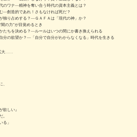
代のワナ―精神を奪い合う時代の資本主義とは？
む―創造的であれ！さもなければ死だ？
が独り占めする？―ＧＡＦＡは「現代の神」か？
“闇の力”が目覚めるとき
かたちを決める？―ルールはいつの間にか書き換えられる
自分の欲望か？―「自分で自分がわからなくなる」時代を生きる
拡大……
に、
が欲しい』
だ。
いる」