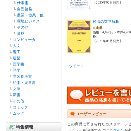
仕事術
【2025年02月発売】
自己啓発
農業・漁業 他
環境ビジネス
経済の数学解析
その他
丸山徹
価格：4,620円（本体4,20
資格
税）
コンピュータ
【2021年05月発売】
人文
理工
建築
医学書
ツイート
語学
学習参考書
絵本・児童書
文庫
新書
その他
コミック
ムック
ユーザーレビュー
この商品に寄せられたカスタマーレ
特集情報
レビューを評価するには
ログイン
が