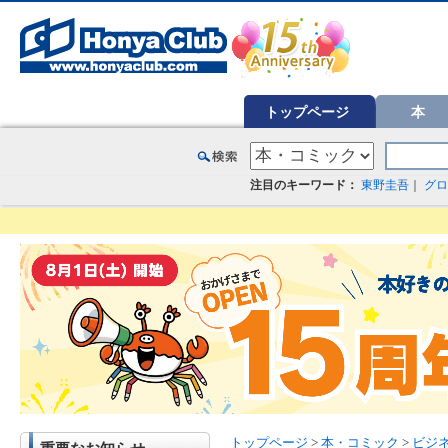
オンライン書店【ホンヤクラブ】はお好きな本屋での受け取りで送料無料！新刊予約・通販も。本（書籍）、雑誌、漫
トップページ
本
注目のキーワード：
東野圭吾
｜
グロ
トップページ
>
本・コミック
>
ビジ