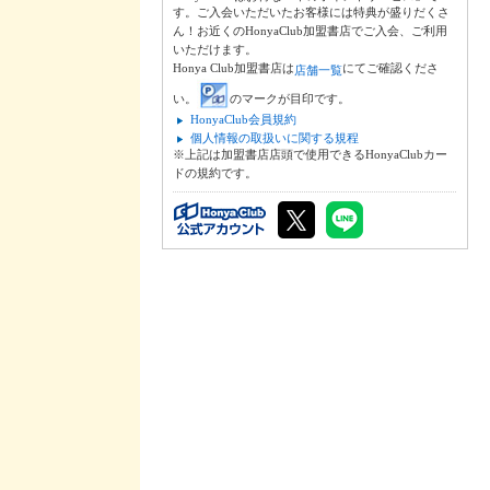
す。ご入会いただいたお客様には特典が盛りだくさ
ん！お近くのHonyaClub加盟書店でご入会、ご利用
いただけます。
Honya Club加盟書店は
にてご確認くださ
店舗一覧
い。
のマークが目印です。
HonyaClub会員規約
個人情報の取扱いに関する規程
※上記は加盟書店店頭で使用できるHonyaClubカー
ドの規約です。