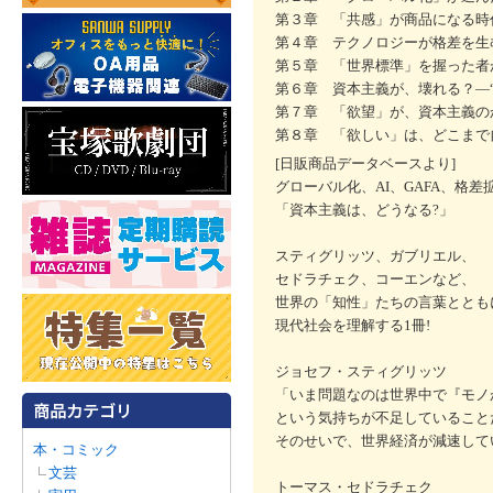
第３章 「共感」が商品になる時
第４章 テクノロジーが格差を生
第５章 「世界標準」を握った者
第６章 資本主義が、壊れる？―
第７章 「欲望」が、資本主義の
第８章 「欲しい」は、どこまで
[日販商品データベースより]
グローバル化、AI、GAFA、格差
「資本主義は、どうなる?」
スティグリッツ、ガブリエル、
セドラチェク、コーエンなど、
世界の「知性」たちの言葉ととも
現代社会を理解する1冊!
ジョセフ・スティグリッツ
「いま問題なのは世界中で『モノ
という気持ちが不足していること
そのせいで、世界経済が減速して
本・コミック
文芸
トーマス・セドラチェク