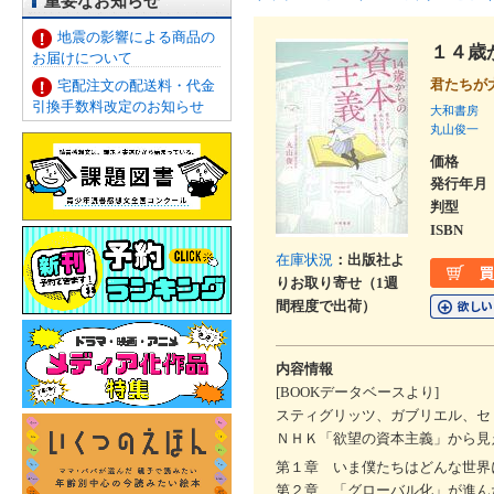
重要なお知らせ
地震の影響による商品の
１４歳
お届けについて
君たちが
宅配注文の配送料・代金
引換手数料改定のお知らせ
大和書房
丸山俊一
価格
発行年月
判型
ISBN
在庫状況
：出版社よ
りお取り寄せ（1週
間程度で出荷）
内容情報
[BOOKデータベースより]
スティグリッツ、ガブリエル、セ
ＮＨＫ「欲望の資本主義」から見
第１章 いま僕たちはどんな世界
第２章 「グローバル化」が進ん