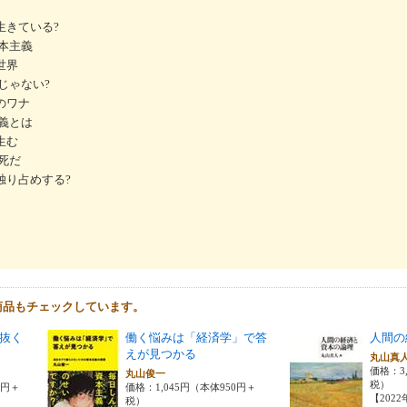
生きている?
本主義
世界
じゃない?
のワナ
義とは
生む
死だ
独り占めする?
商品もチェックしています。
抜く
働く悩みは「経済学」で答
人間の
えが見つかる
丸山真
価格：3,
丸山俊一
税）
0円＋
価格：1,045円（本体950円＋
【202
税）