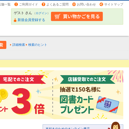
店舗一覧
ご利用ガイド
よくあるご質問
お問い合わせ
サイトマップ
ゲスト さん
（
ログイン
）
新規会員登録する
詳細検索
検索のヒント
本好きのためのオンライン書店