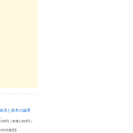
経済と資本の論理
人
190円（本体2,900円＋
2年09月発売】