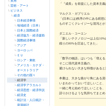
実用
「『成長』を前提にした資本主義は
芸術・アート
ビジネス
マルクス・ガブリエル
経済
「(日本には)秩序の中にある瞑想
日本経済事情
ものすごくクレイジーな混沌とが
地域経済（日本）
日本と国際経済
ダニエル・コーエン
経済協力・経済援助
「新しいテクノロジーは上位10
国際経済事情
残りの90%を圧迫してきた」
アジア
ヨーロッパ
―――――――――――――――
ＥＵ
「数字の物語」はいつも「増える
ロシア・東欧
そこに現代資本主義の、
アメリカ・カナダ・
避けられない大きな特徴があると
オーストラリア
その他の国々
本書は、大きな曲がり角にある資
経済学
いまわかっておいてほしいこと、
経済学アラカルト
一緒に考え始めてほしいことを、
経済思想・経済学説
語りかけるような気持ちでまとめま
経済史
―――――――――――――――
統計法・人口統計・
資源統計