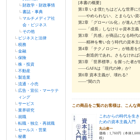
[本書の概要]
財政学・財政事情
第1章 いま僕たちはどんな世界に
書誌・事典
――やめられない、とまらない資
マルチメディア社
第2章 「グローバル化」が進んだ
会・ビジネス
――「成長」しなけりゃ資本主義
その他
第3章 「共感」が商品になる時代
ビジネスと法律
――精神を奪い合う時代の資本主
税務
第4章 「テクノロジー」が格差を
金融
――創造的であれ。さもなければ
保険
第5章 「世界標準」を握った者が
株・投資
――GAFAは「現代の神」か?
不動産
第6章 資本主義が、壊れる?
製造業
――“闇の力
流通・小売
広告・宣伝・マーケテ
ィング
サービス
この商品をご覧のお客様は、こんな
業界研究
これからの時代を生き
就職
ための資本主義入門
転職・独立・再就職
丸山俊一
セールス・営業
価格：1,760円（本体1,60
秘書
税）