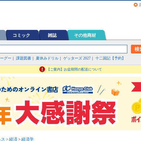
画（コミック）など在庫も充実
コミック
雑誌
その他商材
ーグー
｜
課題図書
｜
夏休みドリル
｜
ゲッターズ 2027
｜
十二国記【予約】
【ご案内】お盆期間の配送について
ネス
>
経済
>
経済学