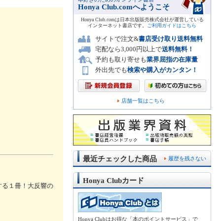
Honya Club.comへようこそ
Honya Club.comは日本出版販売株式会社が運営している
インターネット書店です。
ご利用ガイドはこちら
サイトで注文&
書店受け取り送料無料
宅配なら3,000円以上で
送料無料！
予約も取り寄せも
業界屈指の在庫量
外出先でも
検索や購入がカンタン！
店舗一覧はこちら
最近チェックした商品
履歴を残さない
Honya Clubカード
する１冊！大反響の
Honya Clubはお得な「本のポイントサービス」で