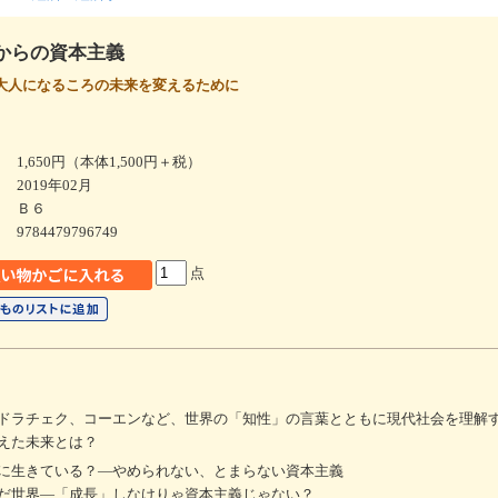
からの資本主義
大人になるころの未来を変えるために
1,650円（本体1,500円＋税）
2019年02月
Ｂ６
9784479796749
点
ドラチェク、コーエンなど、世界の「知性」の言葉とともに現代社会を理解
えた未来とは？
に生きている？―やめられない、とまらない資本主義
だ世界―「成長」しなけりゃ資本主義じゃない？