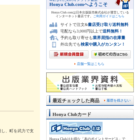
Honya Club.comへようこそ
Honya Club.comは日本出版販売株式会社が運営している
インターネット書店です。
ご利用ガイドはこちら
サイトで注文&
書店受け取り送料無料
宅配なら3,000円以上で
送料無料！
予約も取り寄せも
業界屈指の在庫量
外出先でも
検索や購入がカンタン！
店舗一覧はこちら
最近チェックした商品
履歴を残さない
Honya Clubカード
殺し、町を武力で支
Honya Clubはお得な「本のポイントサービス」で