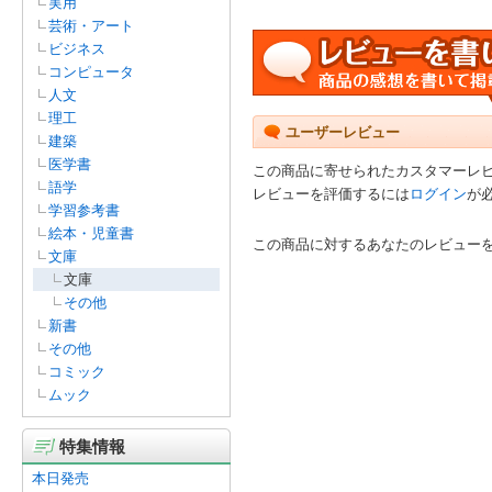
実用
芸術・アート
ビジネス
コンピュータ
人文
理工
ユーザーレビュー
建築
医学書
この商品に寄せられたカスタマーレ
語学
レビューを評価するには
ログイン
が
学習参考書
絵本・児童書
この商品に対するあなたのレビュー
文庫
文庫
その他
新書
その他
コミック
ムック
特集情報
本日発売