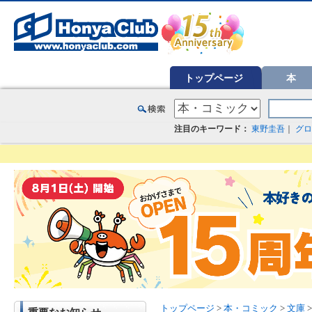
オンライン書店【ホンヤクラブ】はお好きな本屋での受け取りで送料無料！新刊予約・通販も。本（書籍）、雑誌、漫
トップページ
本
注目のキーワード：
東野圭吾
｜
グロ
トップページ
>
本・コミック
>
文庫