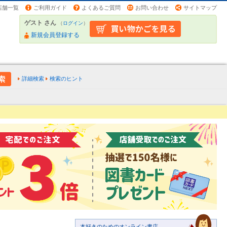
店舗一覧
ご利用ガイド
よくあるご質問
お問い合わせ
サイトマップ
ゲスト さん
（
ログイン
）
新規会員登録する
詳細検索
検索のヒント
本好きのためのオンライン書店