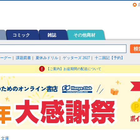
画（コミック）など在庫も充実
コミック
雑誌
その他商材
ーグー
｜
課題図書
｜
夏休みドリル
｜
ゲッターズ 2027
｜
十二国記【予約】
【ご案内】お盆期間の配送について
>
文庫