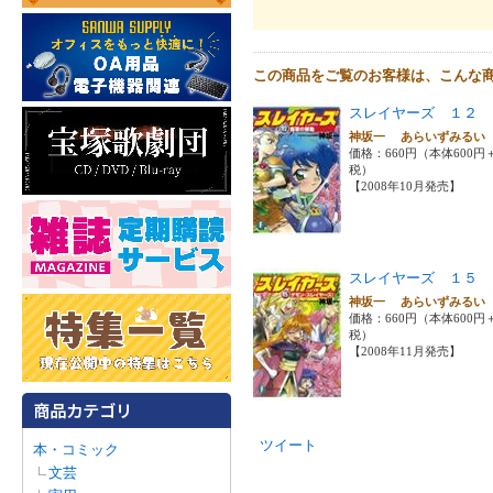
この商品をご覧のお客様は、こんな
スレイヤーズ １２
神坂一 あらいずみる
価格：660円（本体600円
税）
【2008年10月発売】
スレイヤーズ １５
神坂一 あらいずみる
価格：660円（本体600円
税）
【2008年11月発売】
ツイート
本・コミック
文芸