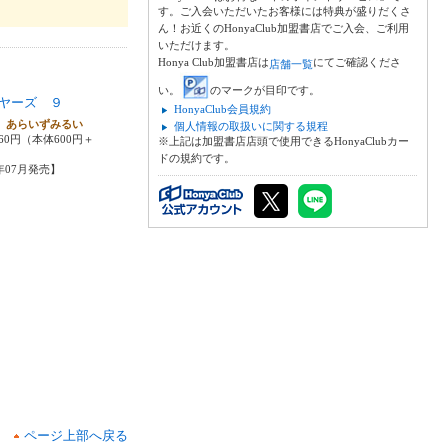
す。ご入会いただいたお客様には特典が盛りだくさ
ん！お近くのHonyaClub加盟書店でご入会、ご利用
いただけます。
Honya Club加盟書店は
にてご確認くださ
店舗一覧
い。
のマークが目印です。
ヤーズ ９
HonyaClub会員規約
 あらいずみるい
個人情報の取扱いに関する規程
60円（本体600円＋
※上記は加盟書店店頭で使用できるHonyaClubカー
ドの規約です。
8年07月発売】
ページ上部へ戻る