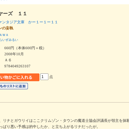
ヤーズ １１
ァンタジア文庫 かー１ー１ー１１
ゾンの妄執
ＡＷＡ
らいずみるい
660円（本体600円＋税）
2008年10月
Ａ６
9784049263107
点
、リナとガウリイはここクリムゾン・タウンの魔道士協会評議長が領主を抹
っぱり悪い予感は的中したか、と立ち上がるリナだったが。