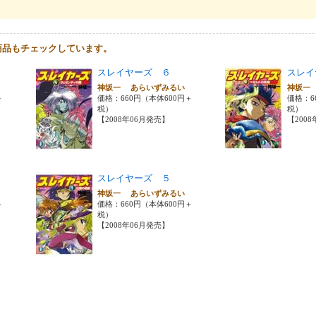
商品もチェックしています。
スレイヤーズ ６
スレイ
い
神坂一 あらいずみるい
神坂一
＋
価格：660円（本体600円＋
価格：6
税）
税）
【2008年06月発売】
【200
スレイヤーズ ５
い
神坂一 あらいずみるい
＋
価格：660円（本体600円＋
税）
【2008年06月発売】