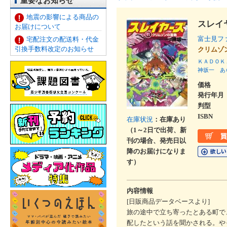
重要なお知らせ
地震の影響による商品の
スレイ
お届けについて
富士見フ
宅配注文の配送料・代金
引換手数料改定のお知らせ
クリム
ＫＡＤＯＫ
神坂一
あ
価格
発行年月
判型
ISBN
在庫状況
：在庫あり
（1～2日で出荷、新
刊の場合、発売日以
降のお届けになりま
す）
内容情報
[日販商品データベースより]
旅の途中で立ち寄ったとある町で
配したという話を聞かされる。や