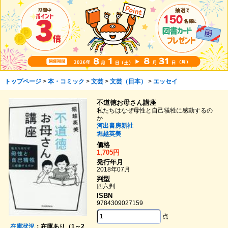
トップページ
>
本・コミック
>
文芸
>
文芸（日本）
>
エッセイ
不道徳お母さん講座
私たちはなぜ母性と自己犠牲に感動するの
か
河出書房新社
堀越英美
価格
1,705円
発行年月
2018年07月
判型
四六判
ISBN
9784309027159
点
在庫状況
：在庫あり（1～2