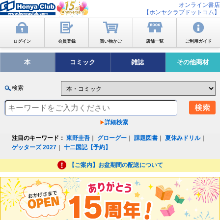
オンライン書店
【ホンヤクラブドットコム】
ログイン
会員登録
買い物かご
店舗一覧
ご利用ガイド
本
コミック
雑誌
その他商材
検索
詳細検索
注目のキーワード：
東野圭吾
｜
グローグー
｜
課題図書
｜
夏休みドリル
｜
ゲッターズ 2027
｜
十二国記【予約】
【ご案内】お盆期間の配送について