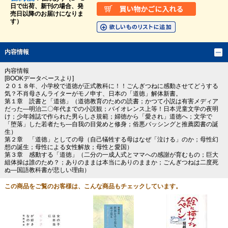
日で出荷、新刊の場合、発
売日以降のお届けになりま
す）
内容情報
内容情報
[BOOKデータベースより]
２０１８年、小学校で道徳が正式教科に！！ごんぎつねに感動させてどうする
気？不肖母さんライターがモノ申す、日本の「道徳」解体新書。
第１章 読書と「道徳」（道徳教育のための読書；かつて小説は有害メディア
だった―明治二〇年代までの小説観；バイオレンス上等！日本児童文学の夜明
け；少年雑誌で作られた男らしさ規範；婦徳から「愛され」道徳へ；文学で
「堕落」した若者たち―自我の目覚めと修身；俗悪バッシングと推薦図書の誕
生）
第２章 「道徳」としての母（自己犠牲する母はなぜ「泣ける」のか；母性幻
想の誕生；母性による女性解放；母性と愛国）
第３章 感動する「道徳」（二分の一成人式とママへの感謝が育むもの；巨大
組体操は誰のため？；ありのままは本当にありのままか；ごんぎつねは二度死
ぬ―国語教科書が悲しい理由）
この商品をご覧のお客様は、こんな商品もチェックしています。