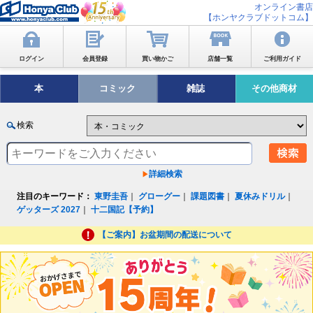
オンライン書店
【ホンヤクラブドットコム】
ログイン
会員登録
買い物かご
店舗一覧
ご利用ガイド
本
コミック
雑誌
その他商材
検索
詳細検索
注目のキーワード：
東野圭吾
｜
グローグー
｜
課題図書
｜
夏休みドリル
｜
ゲッターズ 2027
｜
十二国記【予約】
【ご案内】お盆期間の配送について