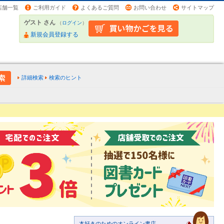
店舗一覧
ご利用ガイド
よくあるご質問
お問い合わせ
サイトマップ
ゲスト さん
（
ログイン
）
新規会員登録する
詳細検索
検索のヒント
本好きのためのオンライン書店