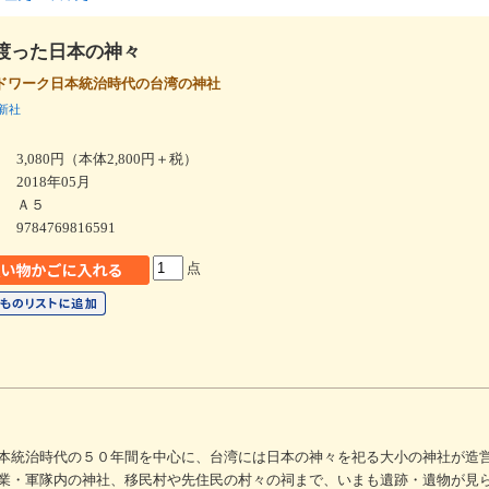
渡った日本の神々
ドワーク日本統治時代の台湾の神社
新社
3,080円（本体2,800円＋税）
2018年05月
Ａ５
9784769816591
点
本統治時代の５０年間を中心に、台湾には日本の神々を祀る大小の神社が造
業・軍隊内の神社、移民村や先住民の村々の祠まで、いまも遺跡・遺物が見