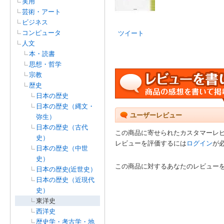
実用
芸術・アート
ビジネス
コンピュータ
ツイート
人文
本・読書
思想・哲学
宗教
歴史
日本の歴史
日本の歴史（縄文・
ユーザーレビュー
弥生）
日本の歴史（古代
この商品に寄せられたカスタマーレ
史）
レビューを評価するには
ログイン
が
日本の歴史（中世
史）
この商品に対するあなたのレビュー
日本の歴史(近世史）
日本の歴史（近現代
史）
東洋史
西洋史
歴史学・考古学・地