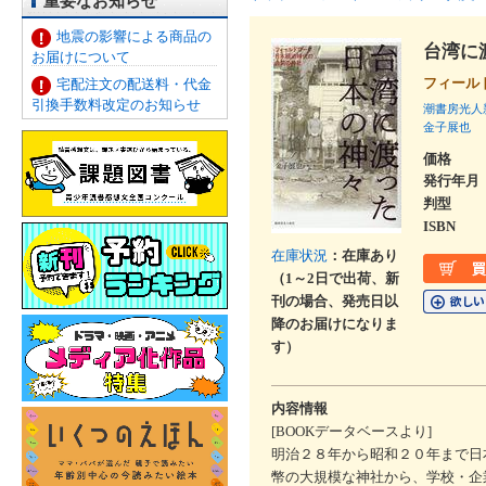
重要なお知らせ
地震の影響による商品の
台湾に
お届けについて
フィール
宅配注文の配送料・代金
引換手数料改定のお知らせ
潮書房光人
金子展也
価格
発行年月
判型
ISBN
在庫状況
：在庫あり
（1～2日で出荷、新
刊の場合、発売日以
降のお届けになりま
す）
内容情報
[BOOKデータベースより]
明治２８年から昭和２０年まで日
幣の大規模な神社から、学校・企