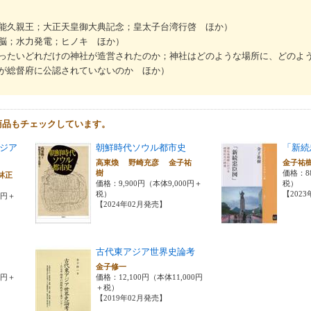
能久親王；大正天皇御大典記念；皇太子台湾行啓 ほか）
脳；水力発電；ヒノキ ほか）
ったいどれだけの神社が造営されたのか；神社はどのような場所に、どのよ
が総督府に公認されていないのか ほか）
商品もチェックしています。
ジア
朝鮮時代ソウル都市史
「新続
高東煥 野崎充彦 金子祐
金子祐
樹
価格：8
林正
価格：9,900円（本体9,000円＋
税）
税）
【202
0円＋
【2024年02月発売】
古代東アジア世界史論考
金子修一
0円＋
価格：12,100円（本体11,000円
＋税）
【2019年02月発売】