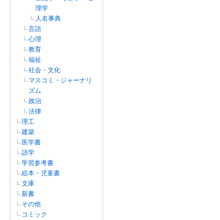
理学
人名事典
言語
心理
教育
福祉
社会・文化
マスコミ・ジャーナリ
ズム
政治
法律
理工
建築
医学書
語学
学習参考書
絵本・児童書
文庫
新書
その他
コミック