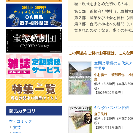
歴・現状をまとめた初めての本。
第１部 総督府と神社（北白川宮
第２部 産業及び社会と神社（樟
第３部 台湾の神社への疑問（い
営されたのか；なぜ、多くの神社
この商品をご覧のお客様は、こんな
空間と環境の古代東ア
世界史
中村慎一 渡部展也 小
史
価格：3,850円（本体3,50
税）
【2025年09月発売】
ヤングハズバンド伝
金子民雄
価格：8,250円（本体7,50
本・コミック
税）
文芸
【2008年11月発売】