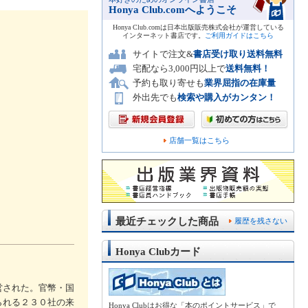
Honya Club.comへようこそ
Honya Club.comは日本出版販売株式会社が運営している
インターネット書店です。
ご利用ガイドはこちら
サイトで注文&
書店受け取り送料無料
宅配なら3,000円以上で
送料無料！
予約も取り寄せも
業界屈指の在庫量
外出先でも
検索や購入がカンタン！
店舗一覧はこちら
最近チェックした商品
履歴を残さない
Honya Clubカード
営された。官幣・国
られる２３０社の来
Honya Clubはお得な「本のポイントサービス」で