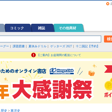
画（コミック）など在庫も充実
コミック
雑誌
その他商材
ーグー
｜
課題図書
｜
夏休みドリル
｜
ゲッターズ 2027
｜
十二国記【予約】
【ご案内】お盆期間の配送について
>
歴史
>
東洋史