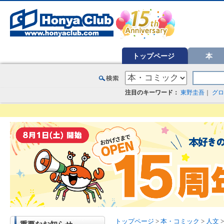
オンライン書店【ホンヤクラブ】はお好きな本屋での受け取りで送料無料！新刊予約・通販も。本（書籍）、雑誌、漫
トップページ
本
注目のキーワード：
東野圭吾
｜
グロ
トップページ
>
本・コミック
>
人文