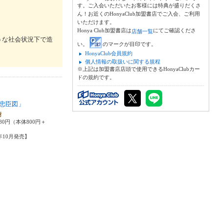
す。ご入会いただいたお客様には特典が盛りだくさ
ん！お近くのHonyaClub加盟書店でご入会、ご利用
いただけます。
Honya Club加盟書店は
にてご確認くださ
店舗一覧
うな社会状況下で造
い。
のマークが目印です。
HonyaClub会員規約
個人情報の取扱いに関する規程
※上記は加盟書店店頭で使用できるHonyaClubカー
ドの規約です。
忠臣図」
樹
80円（本体800円＋
3年10月発売】