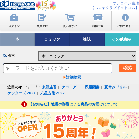
オンライン書店
【ホンヤクラブドットコム】
ログイン
会員登録
買い物かご
店舗一覧
ご利用ガイド
本
コミック
雑誌
その他商材
検索
詳細検索
注目のキーワード：
東野圭吾
｜
グローグー
｜
課題図書
｜
夏休みドリル
｜
ゲッターズ 2027
｜
六星占術 2027
【お知らせ】地震の影響による商品のお届けについて