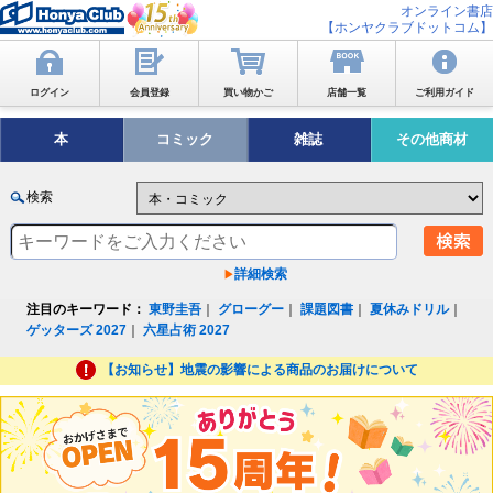
オンライン書店
【ホンヤクラブドットコム】
ログイン
会員登録
買い物かご
店舗一覧
ご利用ガイド
本
コミック
雑誌
その他商材
検索
詳細検索
注目のキーワード：
東野圭吾
｜
グローグー
｜
課題図書
｜
夏休みドリル
｜
ゲッターズ 2027
｜
六星占術 2027
【お知らせ】地震の影響による商品のお届けについて