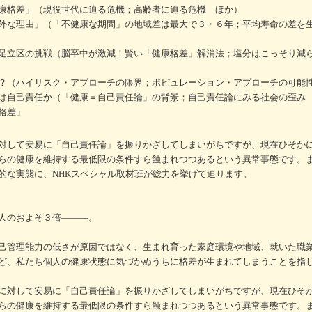
康格差」（現役世代に迫る危機；高齢者に迫る危機 ほか）
外な理由」（「不健康な期間」の地域差は最大で３・６年；平均寿命の差を
と足立区の挑戦（脳卒中が激減！賢い「健康格差」解消法；塩分はこっそり
？（ハイリスク・アプローチの限界；ポピュレーション・アプローチの可能
は自己責任か（「健康＝自己責任論」の背景；自己責任論にみる社会の歪み
格差」
対して安易に「自己責任論」を振りかざしてしまいがちですが、現在ひそか
らの健康を維持する最低限の条件すら蝕まれつつあるという異常事態です。
的な実態に、NHKスペシャル取材班が総力を挙げて迫ります。
人のおよそ３倍―――。
己管理能力の低さが原因ではなく、生まれ育った家庭環境や地域、就いた職
ど、私たち個人の健康状態に気づかぬうちに格差が生まれてしまうことを指
に対して安易に「自己責任論」を振りかざしてしまいがちですが、現在ひそ
らの健康を維持する最低限の条件すら蝕まれつつあるという異常事態です。