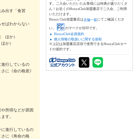
す。ご入会いただいたお客様には特典が盛りだくさ
ん！お近くのHonyaClub加盟書店でご入会、ご利用
生み出す「食習
いただけます。
Honya Club加盟書店は
にてご確認くださ
店舗一覧
減らせばわからない
い。
のマークが目印です。
HonyaClub会員規約
性 ほか）
個人情報の取扱いに関する規程
 ほか）
※上記は加盟書店店頭で使用できるHonyaClubカー
ドの規約です。
に進行しているの
まさに《命の格差》
業や所得などが原因
します。
かに進行しているの
まさに《寿命の格