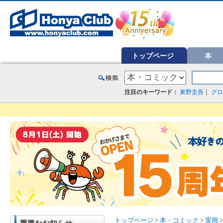
オンライン書店【ホンヤクラブ】はお好きな本屋での受け取りで送料無料！新刊予約・通販も。本（書籍）、雑誌、漫
トップページ
本
注目のキーワード：
東野圭吾
｜
グロ
トップページ
>
本・コミック
>
実用