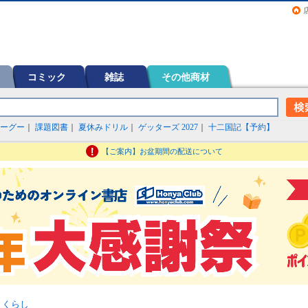
画（コミック）など在庫も充実
コミック
雑誌
その他商材
ーグー
｜
課題図書
｜
夏休みドリル
｜
ゲッターズ 2027
｜
十二国記【予約】
【ご案内】お盆期間の配送について
>
くらし