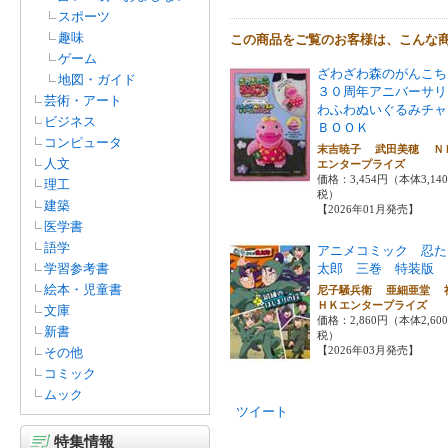
スポーツ
趣味
この商品をご覧のお客様は、こんな
ゲーム
ざわざわ森のがんこち
地図・ガイド
３０周年アニバーサリ
芸術・アート
わふわぬいぐるみチャ
ビジネス
ＢＯＯＫ
コンピュータ
末吉暁子 武田美穂 Ｎ
人文
エンタープライズ
価格：3,454円（本体3,14
理工
税）
建築
【2026年01月発売】
医学書
語学
アニメコミック 忍た
学習参考書
太郎 三巻 特装版
絵本・児童書
尼子騒兵衛 亜細亜堂 
ＨＫエンタープライズ
文庫
価格：2,860円（本体2,60
新書
税）
【2026年03月発売】
その他
コミック
ムック
ツイート
特集情報