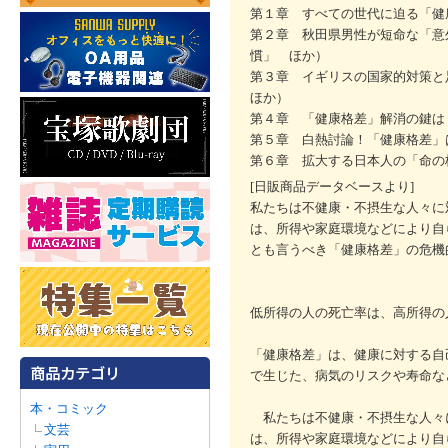
第１章 すべての世代に迫る「健
第２章 秋田県男性が短命な「意
慣」 ほか）
第３章 イギリスの国家的対策
ほか）
第４章 「健康格差」解消の鍵は
第５章 白熱討論！「健康格差」
第６章 拡大する日本人の「命の
[日販商品データベースより]
私たちは不健康・不摂生な人々に
は、所得や家庭環境などにより自
とも言うべき「健康格差」の危機
低所得の人の死亡率は、高所得の
「健康格差」は、健康に対する自
で生じた、病気のリスクや寿命な
本・コミック
私たちは不健康・不摂生な人々
文芸
は、所得や家庭環境などにより自