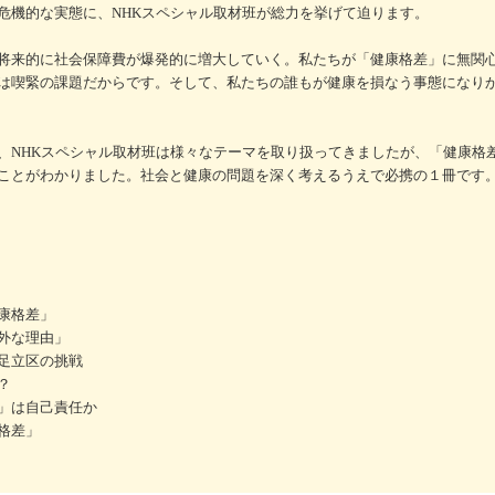
危機的な実態に、NHKスペシャル取材班が総力を挙げて迫ります。
将来的に社会保障費が爆発的に増大していく。私たちが「健康格差」に無関
は喫緊の課題だからです。そして、私たちの誰もが健康を損なう事態になり
NHKスペシャル取材班は様々なテーマを取り扱ってきましたが、「健康格
ことがわかりました。社会と健康の問題を深く考えるうえで必携の１冊です
康格差」
外な理由」
足立区の挑戦
？
」は自己責任か
格差」