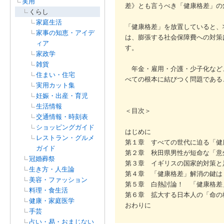
実用
差》とも言うべき「健康格差」の
くらし
家庭生活
「健康格差」を放置していると、
家事の知恵・アイデ
は、膨張する社会保障費への対策
ィア
す。
家政学
雑貨
年金・雇用・介護・少子化など、
住まい・住宅
べての根本に結びつく問題である
実用カット集
妊娠・出産・育児
生活情報
＜目次＞
交通情報・時刻表
ショッピングガイド
はじめに
レストラン・グルメ
第１章 すべての世代に迫る「健
ガイド
第２章 秋田県男性が短命な「意
冠婚葬祭
第３章 イギリスの国家的対策と
生き方・人生論
第４章 「健康格差」解消の鍵は
美容・ファッション
第５章 白熱討論！ 「健康格差
料理・食生活
第６章 拡大する日本人の「命の
健康・家庭医学
おわりに
手芸
占い・易・おまじない