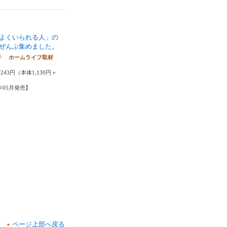
よくいられる人」の
ぜんぶ集めました。
子 ホームライフ取材
243円（本体1,130円＋
5年05月発売】
ページ上部へ戻る