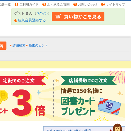
店舗一覧
ご利用ガイド
よくあるご質問
お問い合わせ
サイトマップ
ゲスト さん
（
ログイン
）
新規会員登録する
詳細検索
検索のヒント
本好きのためのオンライン書店