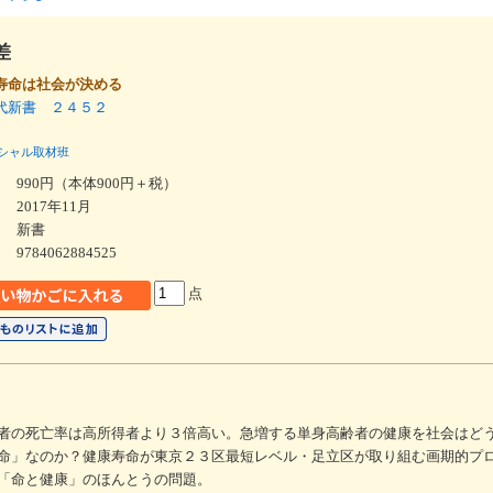
差
寿命は社会が決める
代新書 ２４５２
シャル取材班
990円（本体900円＋税）
2017年11月
新書
9784062884525
点
者の死亡率は高所得者より３倍高い。急増する単身高齢者の健康を社会はど
命」なのか？健康寿命が東京２３区最短レベル・足立区が取り組む画期的プ
「命と健康」のほんとうの問題。