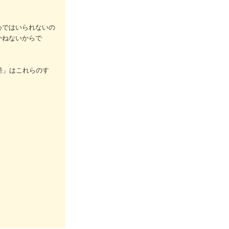
心ではいられないの
かねないからで
差」はこれらのす
。