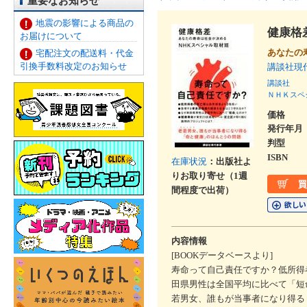
重要なお知らせ
地震の影響による商品の
健康格
お届けについて
あなたの
宅配注文の配送料・代金
引換手数料改定のお知らせ
講談社現
講談社
ＮＨＫスペ
価格
発行年月
判型
ISBN
在庫状況
：出版社よ
りお取り寄せ（1週
間程度で出荷）
内容情報
[BOOKデータベースより]
寿命って自己責任ですか？低所得
田県男性は全国平均に比べて「短
若男女、誰もが当事者になり得る