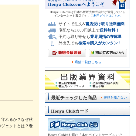
Honya Club.comへようこそ
Honya Club.comは日本出版販売株式会社が運営している
インターネット書店です。
ご利用ガイドはこちら
サイトで注文&
書店受け取り送料無料
宅配なら3,000円以上で
送料無料！
予約も取り寄せも
業界屈指の在庫量
外出先でも
検索や購入がカンタン！
店舗一覧はこちら
最近チェックした商品
履歴を残さない
Honya Clubカード
う守れるか？なぜ秋
ロジェクトとは？老
Honya Clubはお得な「本のポイントサービス」で