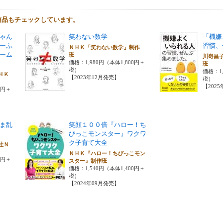
商品もチェックしています。
ゃん
笑わない数学
「機嫌
ーふ
習慣、
ＮＨＫ「笑わない数学」制作
ーム
班
川嵜昌
価格：1,980円（本体1,800円＋
班
税）
価格：1,
ＨＫ
【2023年12月発売】
税）
【202
0円＋
ま乱
笑顔１００倍『ハロー！ち
びっこモンスター』ワクワ
ク子育て大全
社Ｎ
ＮＨＫ『ハロー！ちびっこモン
0円＋
スター』制作班
価格：1,540円（本体1,400円＋
税）
【2024年09月発売】