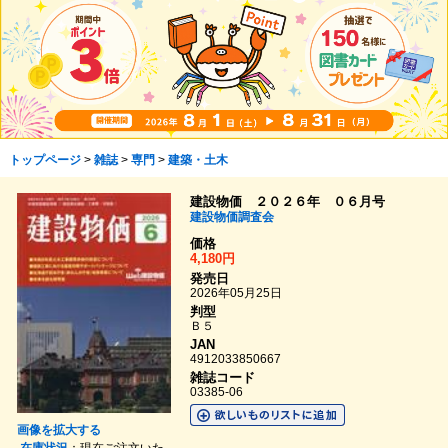
トップページ
>
雑誌
>
専門
>
建築・土木
建設物価 ２０２６年 ０６月号
建設物価調査会
価格
4,180円
発売日
2026年05月25日
判型
Ｂ５
JAN
4912033850667
雑誌コード
03385-06
画像を拡大する