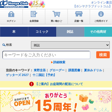
オンライン書店
【ホンヤクラブドットコム】
ログイン
会員登録
買い物かご
店舗一覧
ご利用ガイド
本
コミック
雑誌
その他商材
検索
詳細検索
注目のキーワード：
東野圭吾
｜
グローグー
｜
課題図書
｜
夏休みドリル
｜
ゲッターズ 2027
｜
十二国記【予約】
【ご案内】お盆期間の配送について