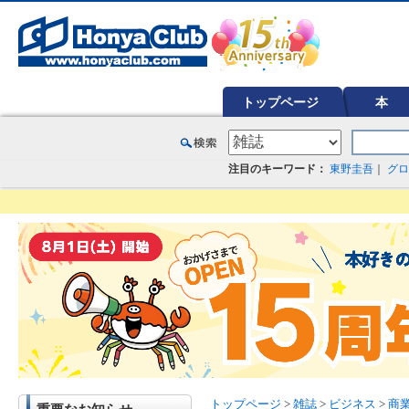
オンライン書店【ホンヤクラブ】はお好きな本屋での受け取りで送料無料！新刊予約・通販も。本（書籍）、雑誌、漫
トップページ
本
注目のキーワード：
東野圭吾
｜
グロ
トップページ
>
雑誌
>
ビジネス
>
商