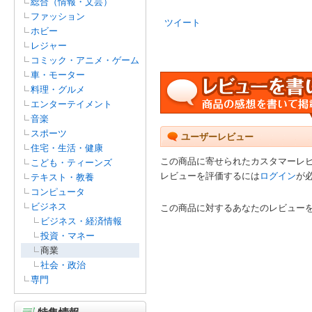
総合（情報・文芸）
ファッション
ツイート
ホビー
レジャー
コミック・アニメ・ゲーム
車・モーター
料理・グルメ
エンターテイメント
音楽
スポーツ
ユーザーレビュー
住宅・生活・健康
この商品に寄せられたカスタマーレ
こども・ティーンズ
レビューを評価するには
ログイン
が
テキスト・教養
コンピュータ
ビジネス
この商品に対するあなたのレビュー
ビジネス・経済情報
投資・マネー
商業
社会・政治
専門