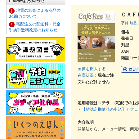
重要なお知らせ
地震の影響による商品の
ＣＡＦ
お届けについて
季刊
旭屋
宅配注文の配送料・代金
引換手数料改定のお知らせ
価格
発売日
判型
JAN
雑誌コー
画像を拡大する
在庫状況
：現在ご注
文いただけません
定期購読はコチラ↓（宅配でのお
・
【雑誌定期購読の申込】カフェ
内容説明
開業法から、メニュー情報、商売