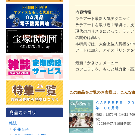
内容情報
ラテアート最新人気テクニック
ラテアートを取り巻く環境は、技
現代のバリスタにとって、ラテア
の関心は高い。
本特集では、大会上位入賞者を中
アートに加え、アイスドリンクを
最新「かき氷」メニュー
カフェラテを、もっと魅力化・高
この商品をご覧のお客様は、こんな
ＣＡＦＥＲＥＳ ２０
年 ０８月号
価格：1,870円（本体1,70
税）
雑誌
【2026年07月16日発売】
分冊百科