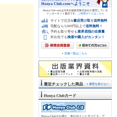
Honya Club.comへようこそ
Honya Club.comは日本出版販売株式会社が運営している
インターネット書店です。
ご利用ガイドはこちら
サイトで注文&
書店受け取り送料無料
宅配なら3,000円以上で
送料無料！
予約も取り寄せも
業界屈指の在庫量
外出先でも
検索や購入がカンタン！
店舗一覧はこちら
最近チェックした商品
履歴を残さない
Honya Clubカード
Honya Clubはお得な「本のポイントサービス」で