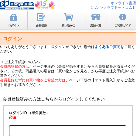
オンライン書店
【ホンヤクラブドットコム】
ログイン
会員登録
買い物かご
店舗一覧
ご利用ガイド
ログイン
いつもありがとうございます。ログインができない場合は
よくあるご質問
をご覧く
ださい。
〈ご注文手続き中の方へ〉
会員未登録の方は
、ページ中段の【会員登録をする】から会員登録をお済ませくだ
さい。その後、商品購入の場合は「買い物かごを見る」から再度ご注文手続きへお
進みください。
会員登録せずにお買い物をご希望の方は
、ページ下段の【ゲスト購入】からご注文
手続きへお進みください。
会員登録済みの方はこちらからログインしてください
ログインID
（半角英数）
必須