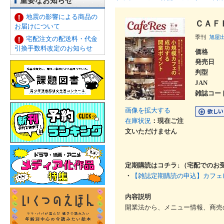
重要なお知らせ
地震の影響による商品の
ＣＡＦ
お届けについて
季刊
旭屋
宅配注文の配送料・代金
引換手数料改定のお知らせ
価格
発売日
判型
JAN
雑誌コー
画像を拡大する
在庫状況
：現在ご注
文いただけません
定期購読はコチラ↓（宅配でのお
・
【雑誌定期購読の申込】カフェ
内容説明
開業法から、メニュー情報、商売