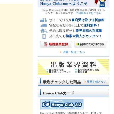
Honya Club.comへようこそ
Honya Club.comは日本出版販売株式会社が運営している
インターネット書店です。
ご利用ガイドはこちら
サイトで注文&
書店受け取り送料無料
宅配なら3,000円以上で
送料無料！
予約も取り寄せも
業界屈指の在庫量
外出先でも
検索や購入がカンタン！
店舗一覧はこちら
最近チェックした商品
履歴を残さない
Honya Clubカード
Honya Clubはお得な「本のポイントサービス」で