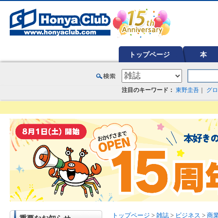
オンライン書店【ホンヤクラブ】はお好きな本屋での受け取りで送料無料！新刊予約・通販も。本（書籍）、雑誌、漫
トップページ
本
注目のキーワード：
東野圭吾
｜
グロ
トップページ
>
雑誌
>
ビジネス
>
商