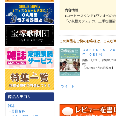
内容情報
●コーヒースタンド●ワンオペのカ
「小規模カフェ」の、上手な開業
この商品をご覧のお客様は、こんな
ＣＡＦＥＲＥＳ ２０
年 ０８月号
価格：1,870円（本体1,70
税）
【2026年07月16日発売】
ツイート
雑誌
分冊百科