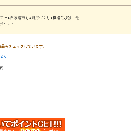
フェ●自家焙煎も●厨房づくり●機器選びは…他。
ポイント
商品もチェックしています。
２６
0円＋