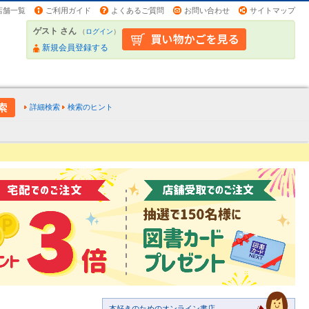
店舗一覧
ご利用ガイド
よくあるご質問
お問い合わせ
サイトマップ
ゲスト さん
（
ログイン
）
新規会員登録する
詳細検索
検索のヒント
本好きのためのオンライン書店