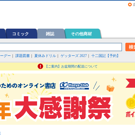
画（コミック）など在庫も充実
コミック
雑誌
その他商材
ーグー
｜
課題図書
｜
夏休みドリル
｜
ゲッターズ 2027
｜
十二国記【予約】
【ご案内】お盆期間の配送について
業