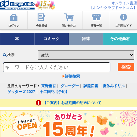
オンライン書店
【ホンヤクラブドットコム】
ログイン
会員登録
買い物かご
店舗一覧
ご利用ガイド
本
コミック
雑誌
その他商材
検索
詳細検索
注目のキーワード：
東野圭吾
｜
グローグー
｜
課題図書
｜
夏休みドリル
｜
ゲッターズ 2027
｜
十二国記【予約】
【ご案内】お盆期間の配送について