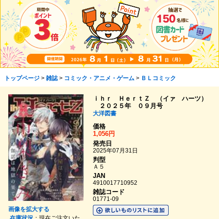
トップページ
>
雑誌
>
コミック・アニメ・ゲーム
>
ＢＬコミック
ｉｈｒ ＨｅｒｔＺ （イァ ハーツ）
２０２５年 ０９月号
大洋図書
価格
1,056円
発売日
2025年07月31日
判型
Ａ５
JAN
4910017710952
雑誌コード
01771-09
画像を拡大する
在庫状況
：現在ご注文いた