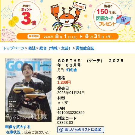
トップページ
>
雑誌
>
総合（情報・文芸）
>
男性総合誌
ＧＯＥＴＨＥ （ゲーテ） ２０２５
年 ０３月号
月刊
幻冬舎
価格
1,200円
発売日
2025年01月24日
判型
Ａ４変
JAN
4910033230359
雑誌コード
03323-03
画像を拡大する
在庫状況
：現在ご注文いた