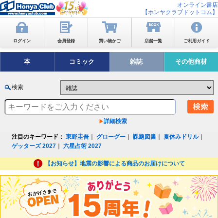
オンライン書店
【ホンヤクラブドットコム】
ログイン
会員登録
買い物かご
店舗一覧
ご利用ガイド
本
コミック
雑誌
その他商材
検索
詳細検索
注目のキーワード：
東野圭吾
｜
グローグー
｜
課題図書
｜
夏休みドリル
｜
ゲッターズ 2027
｜
六星占術 2027
【お知らせ】地震の影響による商品のお届けについて