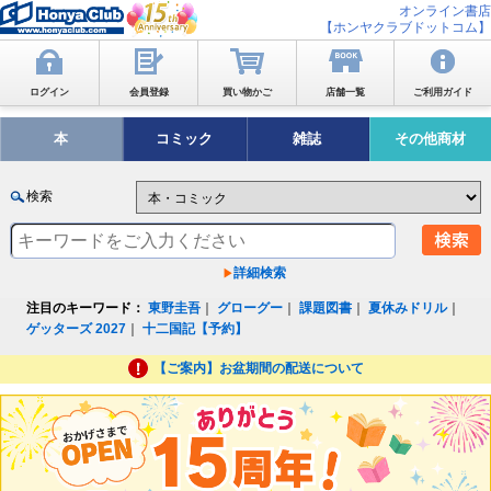
オンライン書店
【ホンヤクラブドットコム】
ログイン
会員登録
買い物かご
店舗一覧
ご利用ガイド
本
コミック
雑誌
その他商材
検索
詳細検索
注目のキーワード：
東野圭吾
｜
グローグー
｜
課題図書
｜
夏休みドリル
｜
ゲッターズ 2027
｜
十二国記【予約】
【ご案内】お盆期間の配送について