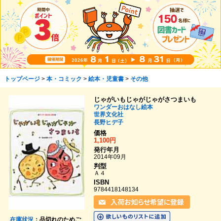
トップページ
>
本・コミック
>
絵本・児童書
>
その他
じゃがいもじゃがじゃがさつまいも
ワンダーおはなし絵本
世界文化社
長野ヒデ子
価格
1,100円
発行年月
2014年09月
判型
Ａ４
ISBN
9784418148134
在庫状況
：品切れのためご