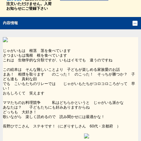
注文いただけません。入荷
お知らせにご登録下さい
内容情報
じゃがいもは 根茎 茎を食べています
さつまいもは塊根 根を食べています
これは 生物学的な分類ですが、いもはイモでも 違うのですね
この絵本は そんな難しいことより 子どもが楽しめる家族愛のお話
まあ！ 相撲を取ります のこった！ のこった！ そっちが勝つか？ 子
ども達も 真剣な顔
でも こいもたちのリレーでは じゃがいもたちがコロコロころがって 早
い！
おもしろくて 笑えます
ママたちのお料理競争 私はどちらかというと じゃがいも派かな
あなたは？ 子どもたちにも好みありますからね
どっちも 大好き！
歌いながら 楽しく読めるので 読み聞かせには最適かな！
長野ひでこさん ステキです！（にぎりすしさん 60代・京都府 ）