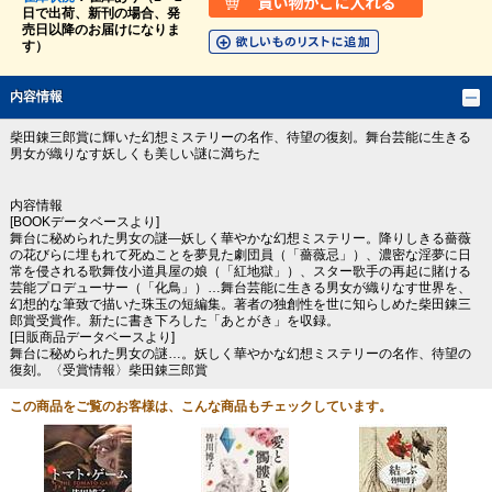
日で出荷、新刊の場合、発
売日以降のお届けになりま
す）
内容情報
柴田錬三郎賞に輝いた幻想ミステリーの名作、待望の復刻。舞台芸能に生きる
男女が織りなす妖しくも美しい謎に満ちた
内容情報
[BOOKデータベースより]
舞台に秘められた男女の謎―妖しく華やかな幻想ミステリー。降りしきる薔薇
の花びらに埋もれて死ぬことを夢見た劇団員（「薔薇忌」）、濃密な淫夢に日
常を侵される歌舞伎小道具屋の娘（「紅地獄」）、スター歌手の再起に賭ける
芸能プロデューサー（「化鳥」）…舞台芸能に生きる男女が織りなす世界を、
幻想的な筆致で描いた珠玉の短編集。著者の独創性を世に知らしめた柴田錬三
郎賞受賞作。新たに書き下ろした「あとがき」を収録。
[日販商品データベースより]
舞台に秘められた男女の謎…。妖しく華やかな幻想ミステリーの名作、待望の
復刻。〈受賞情報〉柴田錬三郎賞
この商品をご覧のお客様は、こんな商品もチェックしています。