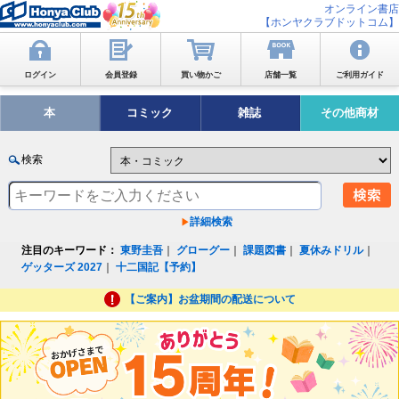
オンライン書店
【ホンヤクラブドットコム】
ログイン
会員登録
買い物かご
店舗一覧
ご利用ガイド
本
コミック
雑誌
その他商材
検索
詳細検索
注目のキーワード：
東野圭吾
｜
グローグー
｜
課題図書
｜
夏休みドリル
｜
ゲッターズ 2027
｜
十二国記【予約】
【ご案内】お盆期間の配送について