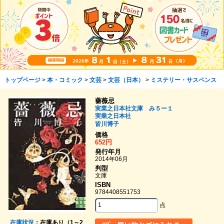
トップページ
>
本・コミック
>
文芸
>
文芸（日本）
>
ミステリー・サスペンス
薔薇忌
実業之日本社文庫 み５ー１
実業之日本社
皆川博子
価格
652円
発行年月
2014年06月
判型
文庫
ISBN
9784408551753
点
在庫状況
：在庫あり（1～2