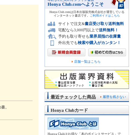
Honya Club.comへようこそ
Honya Club.comは日本出版販売株式会社が運営している
インターネット書店です。
ご利用ガイドはこちら
サイトで注文&
書店受け取り送料無料
宅配なら3,000円以上で
送料無料！
予約も取り寄せも
業界屈指の在庫量
外出先でも
検索や購入がカンタン！
店舗一覧はこちら
最近チェックした商品
履歴を残さない
の書。
Honya Clubカード
Honya Clubはお得な「本のポイントサービス」で