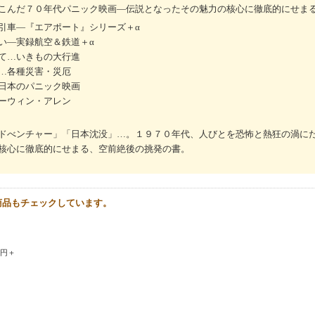
こんだ７０年代パニック映画―伝説となったその魅力の核心に徹底的にせま
引車―『エアポート』シリーズ＋α
い―実録航空＆鉄道＋α
て…いきもの大行進
…各種災害・災厄
日本のパニック映画
ーウィン・アレン
ドべンチャー」「日本沈没」…。１９７０年代、人びとを恐怖と熱狂の渦に
核心に徹底的にせまる、空前絶後の挑発の書。
商品もチェックしています。
0円＋