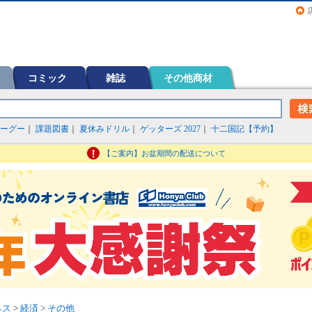
画（コミック）など在庫も充実
コミック
雑誌
その他商材
ーグー
｜
課題図書
｜
夏休みドリル
｜
ゲッターズ 2027
｜
十二国記【予約】
【ご案内】お盆期間の配送について
ネス
>
経済
>
その他