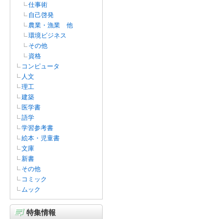
仕事術
自己啓発
農業・漁業 他
環境ビジネス
その他
資格
コンピュータ
人文
理工
建築
医学書
語学
学習参考書
絵本・児童書
文庫
新書
その他
コミック
ムック
特集情報