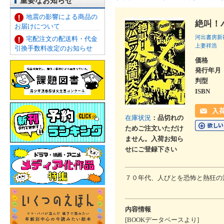
重要なお知らせ
地震の影響による商品の
絶叫！
お届けについて
河出書房新
宅配注文の配送料・代金
上妻祥浩
引換手数料改定のお知らせ
価格
発行年月
判型
ISBN
在庫状況
：品切れの
ためご注文いただけ
ません。入荷お知ら
せにご登録下さい
７０年代、人びとを恐怖と熱狂の
内容情報
[BOOKデータベースより]