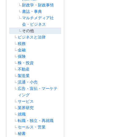
財政学・財政事情
書誌・事典
マルチメディア社
会・ビジネス
その他
ビジネスと法律
税務
金融
保険
株・投資
不動産
製造業
流通・小売
広告・宣伝・マーケテ
ィング
サービス
業界研究
就職
転職・独立・再就職
セールス・営業
秘書