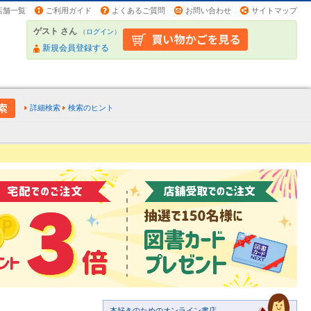
店舗一覧
ご利用ガイド
よくあるご質問
お問い合わせ
サイトマップ
ゲスト さん
（
ログイン
）
新規会員登録する
詳細検索
検索のヒント
本好きのためのオンライン書店