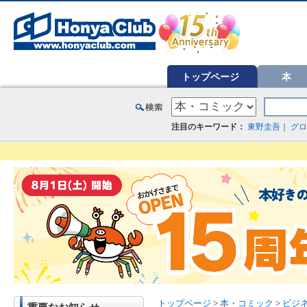
オンライン書店【ホンヤクラブ】はお好きな本屋での受け取りで送料無料！新刊予約・通販も。本（書籍）、雑誌、漫
トップページ
本
注目のキーワード：
東野圭吾
｜
グロ
トップページ
>
本・コミック
>
ビジ