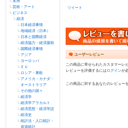
実用
芸術・アート
ツイート
ビジネス
経済
日本経済事情
地域経済（日本）
日本と国際経済
経済協力・経済援助
国際経済事情
ユーザーレビュー
アジア
ヨーロッパ
この商品に寄せられたカスタマーレ
ＥＵ
レビューを評価するには
ログイン
が
ロシア・東欧
アメリカ・カナダ・
この商品に対するあなたのレビュー
オーストラリア
その他の国々
経済学
経済学アラカルト
経済思想・経済学説
経済史
統計法・人口統計・
資源統計