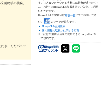
る空前絶後の挑発。
す。ご入会いただいたお客様には特典が盛りだくさ
ん！お近くのHonyaClub加盟書店でご入会、ご利用
いただけます。
Honya Club加盟書店は
にてご確認くださ
店舗一覧
い。
のマークが目印です。
HonyaClub会員規約
個人情報の取扱いに関する規程
※上記は加盟書店店頭で使用できるHonyaClubカー
ドの規約です。
たたきこんだパニッ