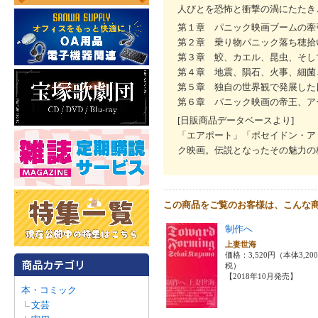
人びとを恐怖と衝撃の渦にたたき
第１章 パニック映画ブームの牽
第２章 乗り物パニック落ち穂拾
第３章 鮫、カエル、昆虫、そし
第４章 地震、隕石、火事、細菌
第５章 独自の世界観で発展した
第６章 パニック映画の帝王、ア
[日販商品データベースより]
「エアポート」「ポセイドン・ア
ク映画。伝説となったその魅力の
この商品をご覧のお客様は、こんな
制作へ
上妻世海
価格：3,520円（本体3,20
税）
【2018年10月発売】
本・コミック
文芸