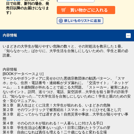
日で出荷、新刊の場合、発
売日以降のお届けになりま
す）
内容情報
いまどきの大学生が陥りやすい危険の数々と、その対処法を教示した１冊。
「知らなかった」ばかりに、大学生活を台無しにしないための、学生と親の必
読書。
内容情報
[BOOKデータベースより]
サークルやボランティアに見せかけた悪徳宗教団体の勧誘パターン。「スマ
ホ」から、住所・電話番号・連絡帳がダダ漏れに。「交流サイト」「ネットゲ
ーム」…１８歳制限が外れることで起こる大問題。「ストーカー」被害にあわ
ないポイント。訪問、送りつけ、電話、架空請求…大学生を狙う新手の詐欺手
口。“知らなかった…”で大学生活を台無しにしないために！学生と親のための安
全・安心マニュアル。
第１章 新入生はとくに注意！大学生が狙われる、いまどきの危険
第２章 そのワンクリックで被害続出！スマホ・ネットにひそむ落とし穴
第３章 起こってからでは遅すぎる！自然災害や事故…大学生が陥りやすい事
態
第４章 その心のスキが狙われる！一人暮らしに付け入る手口
第５章 学生生活は心配事もいっぱい！日常に隠れたトラブルの芽
第６章 自由になれば責任も増える！二十歳になると変わる立場