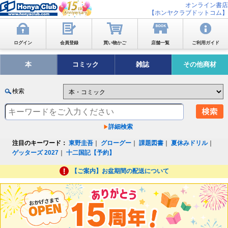
オンライン書店
【ホンヤクラブドットコム】
ログイン
会員登録
買い物かご
店舗一覧
ご利用ガイド
本
コミック
雑誌
その他商材
検索
詳細検索
注目のキーワード：
東野圭吾
｜
グローグー
｜
課題図書
｜
夏休みドリル
｜
ゲッターズ 2027
｜
十二国記【予約】
【ご案内】お盆期間の配送について