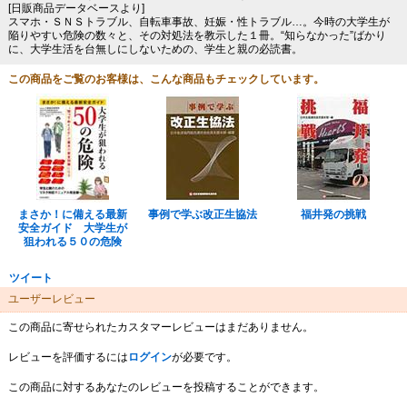
[日販商品データベースより]
スマホ・ＳＮＳトラブル、自転車事故、妊娠・性トラブル…。今時の大学生が
陥りやすい危険の数々と、その対処法を教示した１冊。“知らなかった”ばかり
に、大学生活を台無しにしないための、学生と親の必読書。
この商品をご覧のお客様は、こんな商品もチェックしています。
まさか！に備える最新
事例で学ぶ改正生協法
福井発の挑戦
安全ガイド 大学生が
狙われる５０の危険
ツイート
ユーザーレビュー
この商品に寄せられたカスタマーレビューはまだありません。
レビューを評価するには
ログイン
が必要です。
この商品に対するあなたのレビューを投稿することができます。