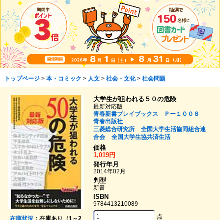
トップページ
>
本・コミック
>
人文
>
社会・文化
>
社会問題
大学生が狙われる５０の危険
最新対応版
青春新書プレイブックス Ｐー１００８
青春出版社
三菱総合研究所
全国大学生活協同組合連
合会
全国大学生協共済生活
価格
1,019円
発行年月
2014年02月
判型
新書
ISBN
9784413210089
点
在庫状況
：在庫あり（1～2