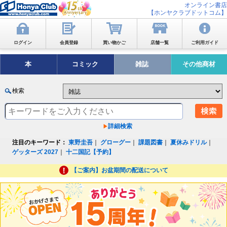
オンライン書店
【ホンヤクラブドットコム】
ログイン
会員登録
買い物かご
店舗一覧
ご利用ガイド
本
コミック
雑誌
その他商材
検索
詳細検索
注目のキーワード：
東野圭吾
｜
グローグー
｜
課題図書
｜
夏休みドリル
｜
ゲッターズ 2027
｜
十二国記【予約】
【ご案内】お盆期間の配送について