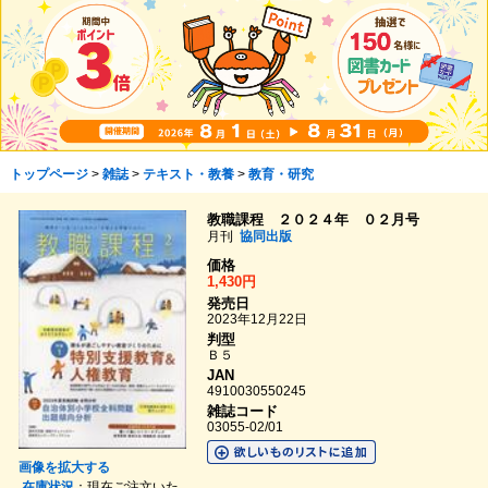
トップページ
>
雑誌
>
テキスト・教養
>
教育・研究
教職課程 ２０２４年 ０２月号
月刊
協同出版
価格
1,430円
発売日
2023年12月22日
判型
Ｂ５
JAN
4910030550245
雑誌コード
03055-02/01
画像を拡大する
在庫状況
：現在ご注文いた