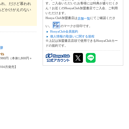
られ、だけど慕われ
す。ご入会いただいたお客様には特典が盛りだくさ
ん！お近くのHonyaClub加盟書店でご入会、ご利用
れどかけがえのない
いただけます。
Honya Club加盟書店は
にてご確認くださ
店舗一覧
い。
のマークが目印です。
HonyaClub会員規約
個人情報の取扱いに関する規程
※上記は加盟書店店頭で使用できるHonyaClubカー
ドの規約です。
律
かね
980円（本体1,800円＋
2年04月発売】