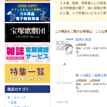
３４歳、独身、実家暮らしの信金
る大学教授の夏子、幼い頃母が男
ひと夏。１０年後のハピネス三茶
この商品をご覧のお客様は、こんな
肌馬の系譜
山田詠美
価格：825円（本体750円
税）
【2026年04月発売】
蝶々の纏足／風葬の教
山田詠美 山田詠美
価格：605円（本体550円
税）
【1997年03月発売】
本・コミック
ツイート
文芸