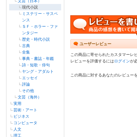
文芸（日本）
現代小説
ミステリー・サスペ
ンス
ＳＦ・ホラー・ファ
ンタジー
歴史・時代小説
ユーザーレビュー
古典
全集
この商品に寄せられたカスタマーレ
事典・書誌・年鑑
レビューを評価するには
ログイン
が
詩・短歌・俳句
ヤング・アダルト
この商品に対するあなたのレビュー
エッセイ
評論
その他
文芸（海外）
実用
芸術・アート
ビジネス
コンピュータ
人文
理工