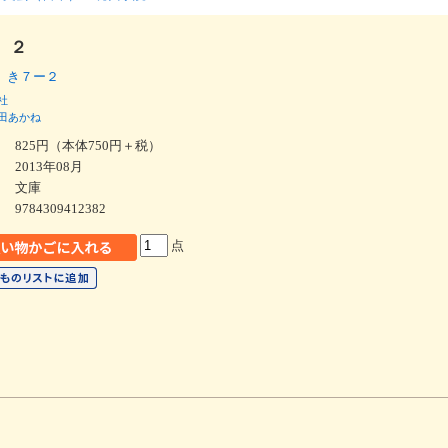
 ２
 き７ー２
社
田あかね
825円（本体750円＋税）
2013年08月
文庫
9784309412382
点