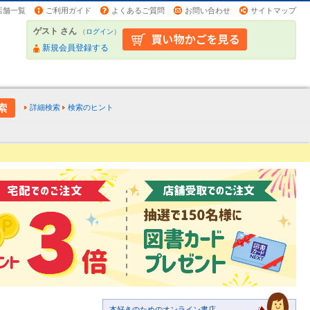
店舗一覧
ご利用ガイド
よくあるご質問
お問い合わせ
サイトマップ
ゲスト さん
（
ログイン
）
新規会員登録する
詳細検索
検索のヒント
本好きのためのオンライン書店