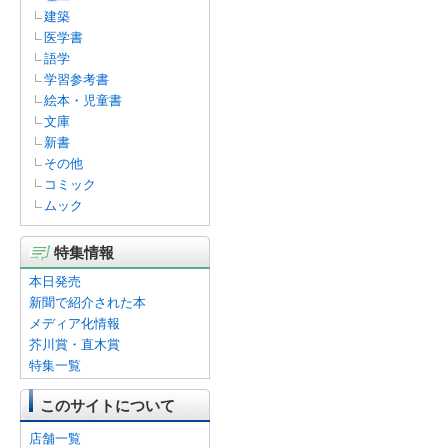
建築
医学書
語学
学習参考書
絵本・児童書
文庫
新書
その他
コミック
ムック
特集情報
本日発売
新聞で紹介された本
メディア化情報
芥川賞・直木賞
特集一覧
このサイトについて
店舗一覧