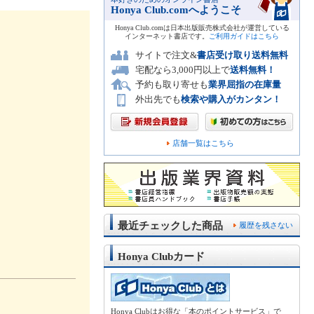
Honya Club.comへようこそ
Honya Club.comは日本出版販売株式会社が運営している
インターネット書店です。
ご利用ガイドはこちら
サイトで注文&
書店受け取り送料無料
宅配なら3,000円以上で
送料無料！
予約も取り寄せも
業界屈指の在庫量
外出先でも
検索や購入がカンタン！
店舗一覧はこちら
最近チェックした商品
履歴を残さない
Honya Clubカード
Honya Clubはお得な「本のポイントサービス」で