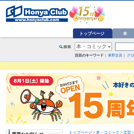
オンライン書店【ホンヤクラブ】はお好きな本屋での受け取りで送料無料！新刊予約・通販も。本（書籍）、雑誌、漫
トップページ
本
注目のキーワード：
東野圭吾
｜
グロ
トップページ
>
本・コミック
>
文芸