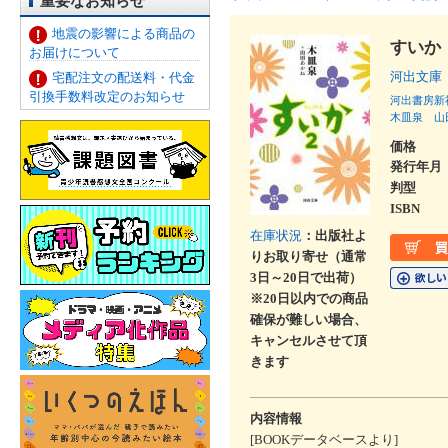
重要なお知らせ
地震の影響による商品の
すいか
お届けについて
河出文庫
宅配注文の配送料・代金
引換手数料改定のお知らせ
河出書房新
木皿泉
山
価格
発行年月
判型
ISBN
在庫状況
：出版社よ
りお取り寄せ（通常
3日～20日で出荷）
※20日以内での商品
確保が難しい場合、
キャンセルさせて頂
きます
内容情報
[BOOKデータベースより]