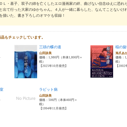
ＯＬ・基子、双子の姉を亡くしたエロ漫画家の絆、曲げない信念ゆえに恐れ
と出て行った大家のゆかちゃん。４人が一緒に暮らした、なんてことないけ
を描いた、書き下ろしのオマケも収録！
商品もチェックしています。
三頭の蝶の道
稲の旋
山田詠美
旭爪あ
＋
価格：1,980円（本体1,800円＋
価格：1,
税）
税）
【2025年10月発売】
【200
室
ラビット病
山田詠美
＋
価格：506円（本体460円＋
税）
【1994年11月発売】