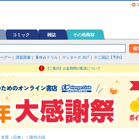
画（コミック）など在庫も充実
コミック
雑誌
その他商材
ーグー
｜
課題図書
｜
夏休みドリル
｜
ゲッターズ 2027
｜
十二国記【予約】
【ご案内】お盆期間の配送について
>
文芸（日本）
>
現代小説